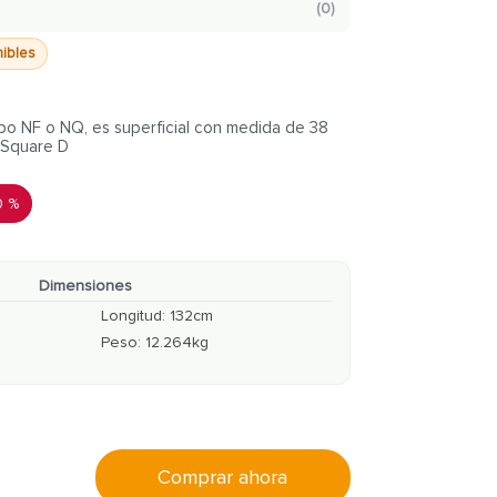
(
0
)
nibles
ipo NF o NQ, es superficial con medida de 38
 Square D
0 %
Dimensiones
Longitud
:
132
cm
Peso
:
12.264
kg
Comprar ahora