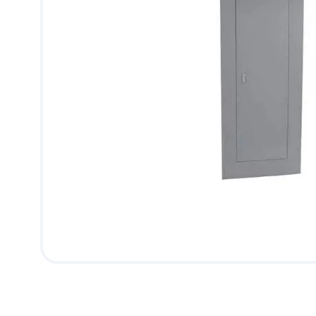
9
.
pantry
10
.
abanico