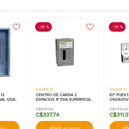
-
35 %
-
35 %
Square D
Square D
12
CENTRO DE CARGA 2
KIT PUEST
IAL 125A
ESPACIOS 1F 50A SUPERFICIAL
240/600V
SQD
C$
519
.
60
C$
479
.
00
C$
337
.
74
C$
311
.
3
rito
Añadir al carrito
Aña