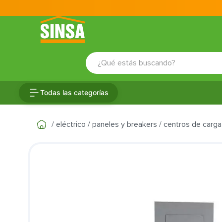
¿Qué estás buscando?
TÉRMINOS MÁS BUSCADOS
Todas las categorías
1
.
porcelanato
2
.
ceramica
eléctrico
paneles y breakers
centros de carga
3
.
baldosa
4
.
puertas
5
.
cerradura
6
.
inodoro
7
.
fachaleta
8
.
azulejo