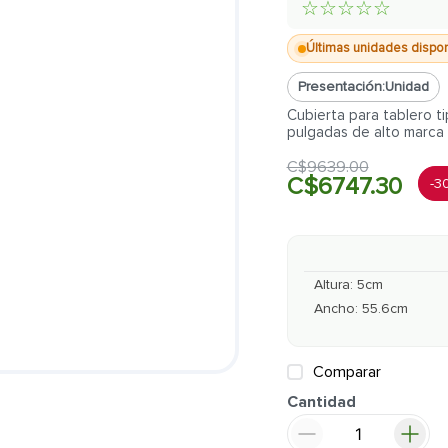
☆
☆
☆
☆
☆
Últimas unidades dispo
Presentación:
Unidad
Cubierta para tablero t
pulgadas de alto marca
C$
9639
.
00
C$
6747
.
30
-
3
Altura
:
5
cm
Ancho
:
55.6
cm
Comparar
Cantidad