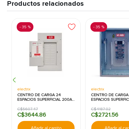
Productos relacionados
-
35 %
-
35 %
electrix
electrix
CENTRO DE CARGA 24
CENTRO DE CARGA 
ESPACIOS SUPERFICIAL 200A
ESPACIOS SUPERFIC
ELECTRIX
ELECTRIX
C$
5607
.
47
C$
4187
.
02
C$
3644
.
86
C$
2721
.
56
Añadir al carrito
Añadir al car