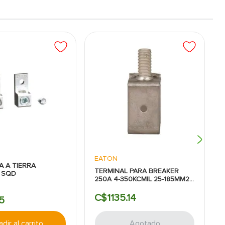
EATON
A A TIERRA
TERMINAL PARA BREAKER
 SQD
250A 4-350KCMIL 25-185MM2
EATON
C$
1135
.
14
5
dir al carrito
Agotado