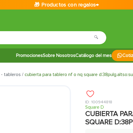
🎁 Productos con regalos→
Promociones
Sobre Nosotros
Catálogo del mes
Coti
 - tableros
cubierta para tablero nf o nq square d:38pulg.altso:su
:
100944818
Square D
CUBIERTA PAR
SQUARE D:38P