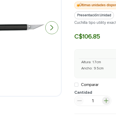
Últimas unidades dispo
Presentación:
Unidad
Cuchilla tipo utility exa
C$
106
.
85
Altura
:
1.7
cm
Ancho
:
9.5
cm
Comparar
Cantidad