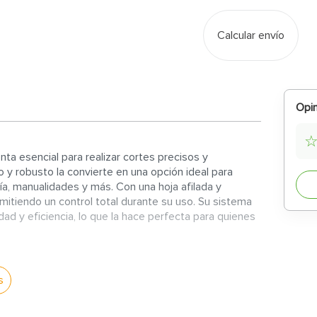
Calcular envío
Opin
enta esencial para realizar cortes precisos y
 y robusto la convierte en una opción ideal para
ía, manualidades y más. Con una hoja afilada y
ermitiendo un control total durante su uso. Su sistema
ad y eficiencia, lo que la hace perfecta para quienes
s
ñada para proporcionar un agarre cómodo y seguro
n en los cortes.
s limpios y rápidos en diversos materiales, como