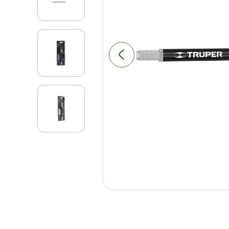
9
.
puerta
10
.
pantry