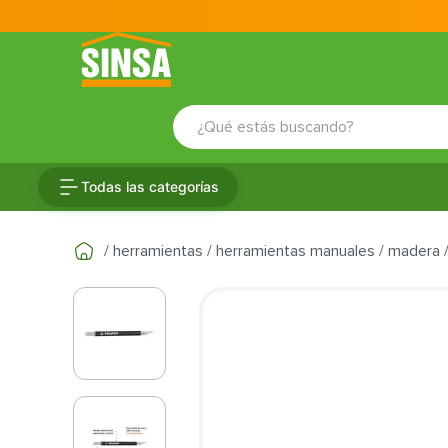
¿Qué estás buscando?
TÉRMINOS MÁS BUSCADOS
Todas las categorías
1
.
porcelanato
2
.
ceramica
herramientas
herramientas manuales
madera
3
.
baldosa
4
.
puertas
5
.
cerradura
6
.
azulejo
7
.
fachaleta
8
.
inodoro