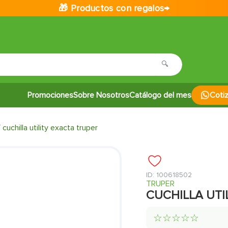
🎁 Productos con regalos→
Promociones
Sobre Nosotros
Catálogo del mes
Coti
cuchilla utility exacta truper
:
100618502
TRUPER
CUCHILLA UTI
☆
☆
☆
☆
☆