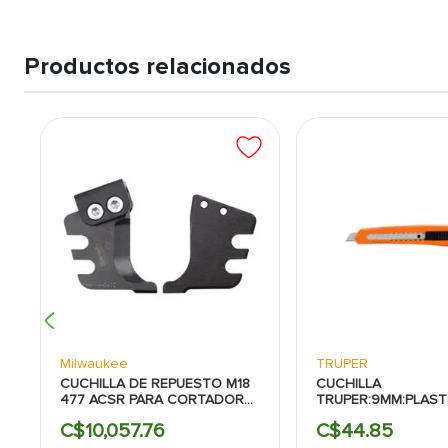
cartón, plástico, madera y más, ideal para trabajos de prec
Sistema de reemplazo rápido de cuchillas:
Facilita el camb
sin interrupciones, aumentando la eficiencia y productivid
Productos relacionados
Por qué comprar:
Cortes precisos y detallados:
Su diseño de cuchilla exacta 
trabajos que requieren atención al detalle, como manuali
Comodidad y facilidad de uso:
El mango ergonómico ofrece
durante su uso prolongado, lo que mejora la experiencia d
Durabilidad y alta performance:
Gracias a su construcción 
proporciona un rendimiento confiable a largo plazo, garan
exigentes.
Milwaukee
TRUPER
CUCHILLA DE REPUESTO M18
CUCHILLA
477 ACSR PARA CORTADORA
TRUPER:9MM:PLAST
2672-21
C$
10
,
057
.
76
C$
44
.
85