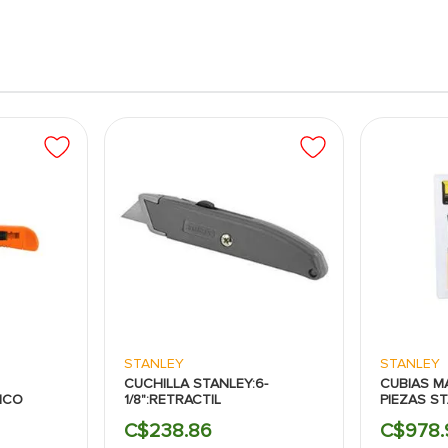
isión.
io de cuchillas, lo que permite continuar con el trabajo
ad.
permite realizar cortes de alta precisión, ideal para
dades o reparaciones.
 un agarre firme y cómodo, reduciendo la fatiga
e trabajo.
resistente y cuchillas de calidad, esta herramienta
tizando su efectividad en proyectos repetitivos o
STANLEY
STANLEY
CUCHILLA STANLEY:6-
CUBIAS M
ICO
1/8":RETRACTIL
PIEZAS S
C$
238
.
86
C$
978
.