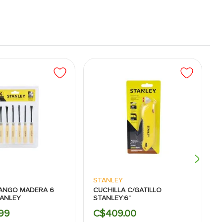
STANLEY
ANGO MADERA 6
CUCHILLA C/GATILLO
TANLEY
STANLEY:6"
99
C$
409
.
00