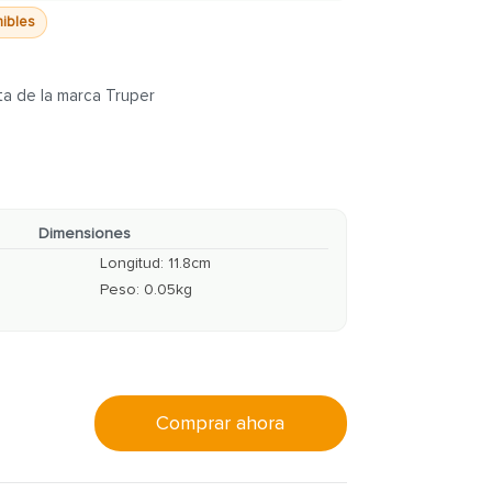
nibles
cta de la marca Truper
Dimensiones
Longitud
:
11.8
cm
Peso
:
0.05
kg
Comprar ahora