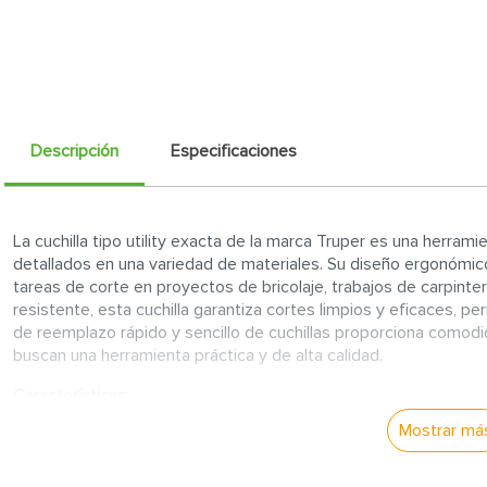
Descripción
Especificaciones
La cuchilla tipo utility exacta de la marca Truper es una herrami
detallados en una variedad de materiales. Su diseño ergonómico
tareas de corte en proyectos de bricolaje, trabajos de carpinter
resistente, esta cuchilla garantiza cortes limpios y eficaces, p
de reemplazo rápido y sencillo de cuchillas proporciona comodid
buscan una herramienta práctica y de alta calidad.
Características:
Mostrar má
Diseño ergonómico y resistente:
La empuñadura está dise
durante su uso, lo que permite un mayor control y precisió
Hoja afilada y de alta calidad:
Su hoja exacta asegura corte