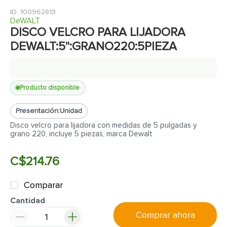
7
.
cerradura
:
100962813
8
.
azulejo
DeWALT
DISCO VELCRO PARA LIJADORA
9
.
pantry
DEWALT:5'':GRANO220:5PIEZA
10
.
puerta
Producto disponible
Presentación:
Unidad
Disco velcro para lijadora con medidas de 5 pulgadas y
grano 220, incluye 5 piezas, marca Dewalt
C$
214
.
76
Comparar
Cantidad
Comprar ahora