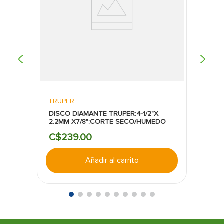
Cambio rápido:
El sistema de velcro facilita
sustituir los discos de manera sencilla,
reduciendo tiempos de inactividad.
Mayor productividad:
El paquete de 5 piezas
ofrece disponibilidad para realizar varios
trabajos sin reemplazos frecuentes.
Calidad DeWalt:
Respaldo de una marca
reconocida por fabricar accesorios y
herramientas de alto desempeño para
aplicaciones profesionales y de uso intensivo.
TRUPER
DISCO DIAMANTE TRUPER:4-1/2"X
2.2MM X7/8":CORTE SECO/HUMEDO
C$
239
.
00
Añadir al carrito