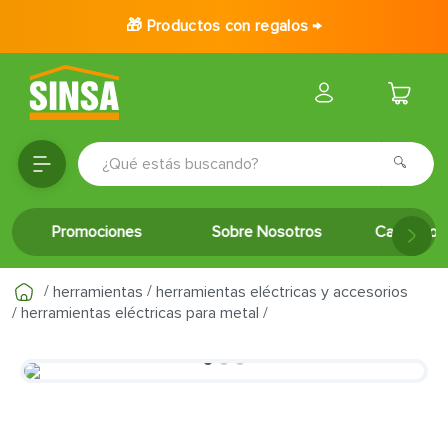
🎁 Productos con regalos →
¿Qué estás buscando?
TÉRMINOS MÁS BUSCADOS
Promociones
Sobre Nosotros
Catálogo 
1
.
porcelanato
2
.
ceramica
herramientas
herramientas eléctricas y accesorios
3
.
baldosa
herramientas eléctricas para metal
4
.
puertas
5
.
fachaleta
6
.
inodoro