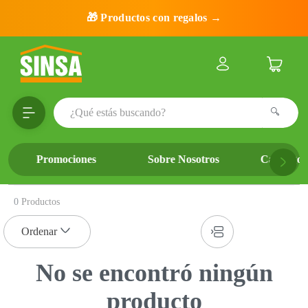
🎁 Productos con regalos →
¿Qué estás buscando?
TÉRMINOS MÁS BUSCADOS
Promociones
Sobre Nosotros
Catálogo 
1
.
porcelanato
2
.
ceramica
0
Productos
3
.
puertas
4
.
baldosa
5
.
cerradura
No se encontró ningún
6
.
fachaleta
producto