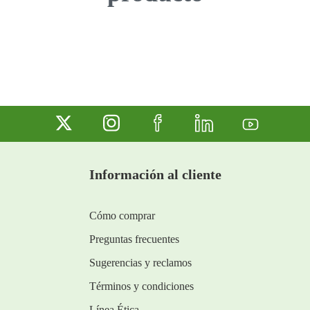
7
.
inodoro
8
.
azulejo
9
.
puerta
10
.
pantry
Información al cliente
Cómo comprar
Preguntas frecuentes
Sugerencias y reclamos
Términos y condiciones
Línea Ética