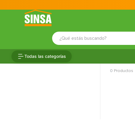
¿Qué estás buscando?
TÉRMINOS MÁS BUSCADOS
Todas las categorías
1
.
porcelanato
0
Productos
2
.
ceramica
3
.
baldosa
4
.
puertas
5
.
fachaleta
6
.
inodoro
7
.
cerradura
8
.
azulejo