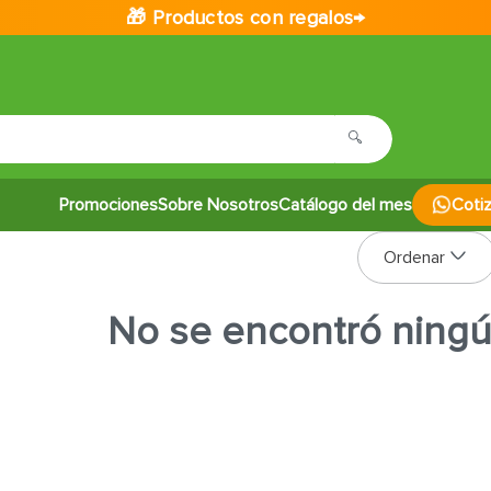
🎁 Productos con regalos→
Promociones
Sobre Nosotros
Catálogo del mes
Coti
No se encontró ning