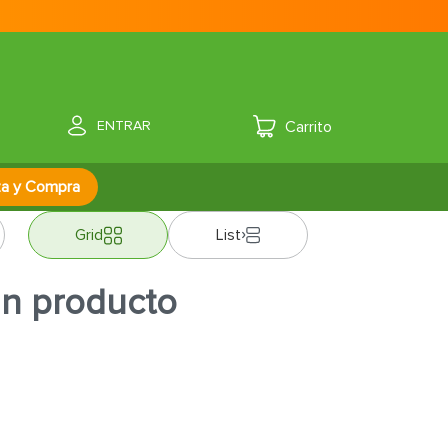
ENTRAR
za y Compra
Grid
List
ún producto