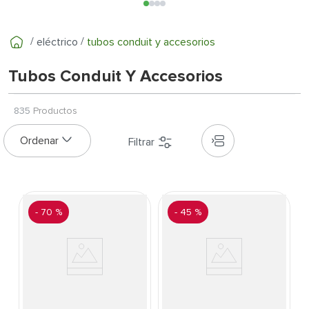
7
.
inodoro
8
.
azulejo
eléctrico
tubos conduit y accesorios
9
.
puerta
Tubos Conduit Y Accesorios
10
.
pantry
835
Productos
-
70 %
-
45 %