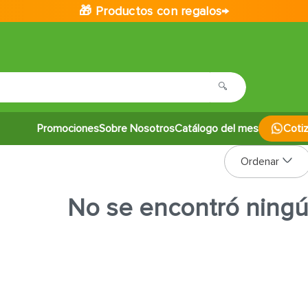
🎁 Productos con regalos→
Promociones
Sobre Nosotros
Catálogo del mes
Coti
No se encontró ning