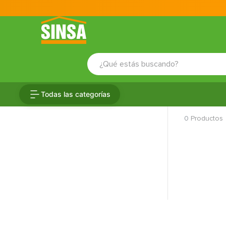
¿Qué estás buscando?
TÉRMINOS MÁS BUSCADOS
Todas las categorías
1
.
porcelanato
0
Productos
2
.
ceramica
3
.
baldosa
4
.
puertas
5
.
cerradura
6
.
azulejo
7
.
fachaleta
8
.
inodoro