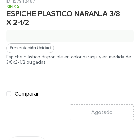
7
.
cerradura
:
127842467
SINSA
8
.
azulejo
ESPICHE PLASTICO NARANJA 3/8
X 2-1/2
9
.
pantry
10
.
puerta
Presentación:
Unidad
Espiche plástico disponible en color naranja y en medida de
3/8x2-1/2 pulgadas.
Comparar
Agotado