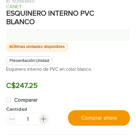
7
.
cerradura
:
102963650
CANET
8
.
azulejo
ESQUINERO INTERNO PVC
BLANCO
9
.
pantry
10
.
puerta
Últimas unidades disponibles
Presentación:
Unidad
Esquinero interno de PVC en color blanco.
C$
247
.
25
Comparar
Cantidad
Comprar ahora