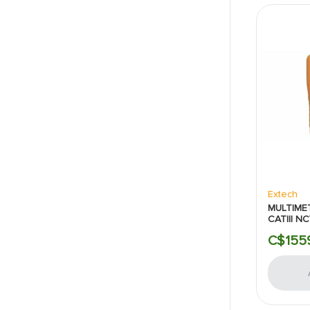
Extech
MULTIME
CATIII N
EXTECH:
C$
155