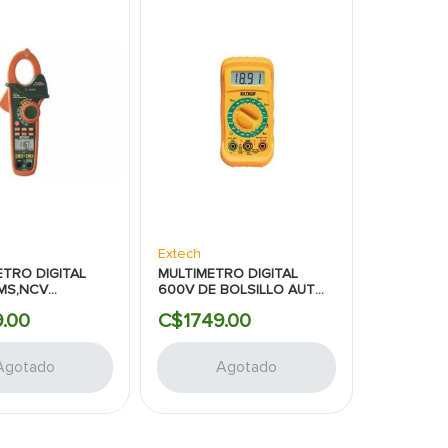
Extech
TRO DIGITAL
MULTIMETRO DIGITAL
RMS,NCV
600V DE BOLSILLO AUTO
00AMP:AC-DC:IR
EXTECH
9
.
00
C$
1749
.
00
Agotado
Agotado