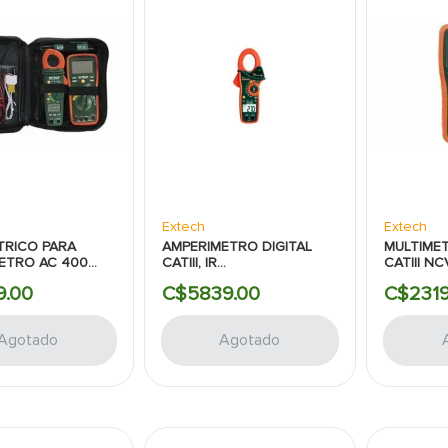
Extech
Extech
CTRICO PARA
AMPERIMETRO DIGITAL
MULTIMET
ETRO AC 400
CATIII, IR
CATIII NC
 MULTIMETRO
EXTECH:1000AMP:AC:IR
EXTECH:
9
.
00
C$
5839
.
00
C$
231
S EXTECH
Agotado
Agotado