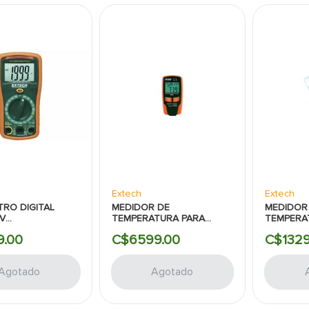
Extech
Extech
TRO DIGITAL
MEDIDOR DE
MEDIDOR 
CV
TEMPERATURA PARA
TEMPERA
GENERAL:9FUNCIONES
HUMEDAD AMBIENTAL
HUMEDAD
9
.
00
C$
6599
.
00
C$
132
EXTECH
Agotado
Agotado