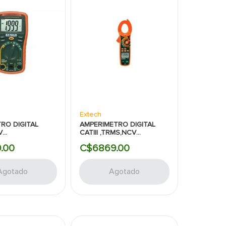
Extech
RO DIGITAL
AMPERIMETRO DIGITAL
V
CATIII ,TRMS,NCV
GENERAL:8FUNCIONES
EXTECH:600AMP:AC-
9
.
00
C$
6869
.
00
DC:TEMPERATURA
Agotado
Agotado