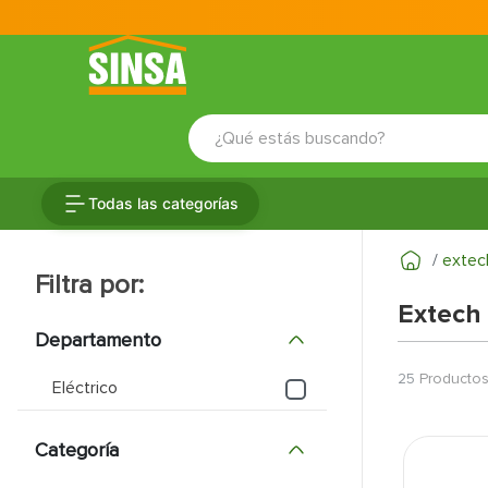
¿Qué estás buscando?
TÉRMINOS MÁS BUSCADOS
Todas las categorías
1
.
porcelanato
2
.
ceramica
extec
3
.
baldosa
Extech
4
.
puertas
Departamento
5
.
cerradura
25
Producto
Eléctrico
6
.
azulejo
Categoría
7
.
fachaleta
8
.
inodoro