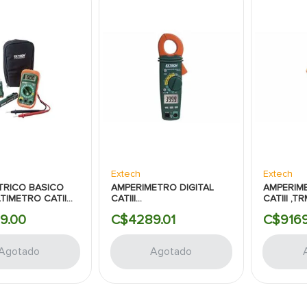
Extech
Extech
CTRICO BASICO
AMPERIMETRO DIGITAL
AMPERIME
TIMETRO CATII
CATIII
CATIII ,T
ECTOR VOLTAJE
EXTECH:400AMP:AC-DC
EXTECH:4
9
.
00
C$
4289
.
01
C$
916
ARIDAD EXTECH
Agotado
Agotado