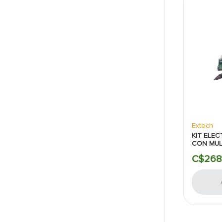
Extech
KIT ELE
CON MUL
MAS DET
C$
268
MAS POL