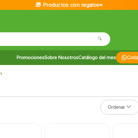
🎁 Productos con regalos→
Promociones
Sobre Nosotros
Catálogo del mes
Coti
h
s