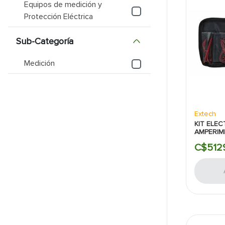
Equipos de medición y
Protección Eléctrica
9
.
puerta
10
.
pantry
Sub-Categoría
Medición
Extech
KIT ELE
AMPERIM
AMP MAS
C$
512
TRM