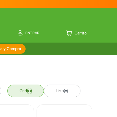
ENTRAR
za y Compra
Grid
List