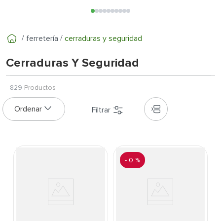
7
.
inodoro
8
.
azulejo
9
.
puerta
ferretería
cerraduras y seguridad
10
.
pantry
Cerraduras Y Seguridad
829
Productos
-
0 %