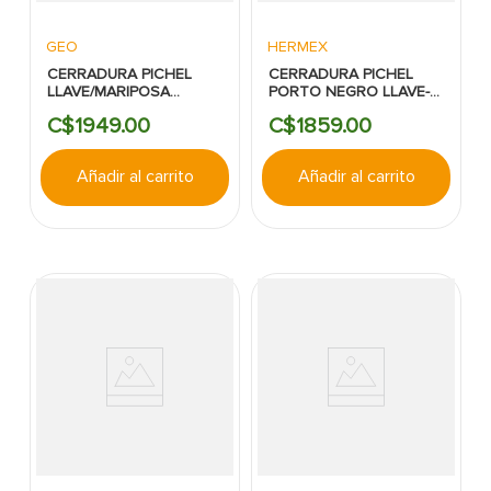
GEO
HERMEX
CERRADURA PICHEL
CERRADURA PICHEL
LLAVE/MARIPOSA
PORTO NEGRO LLAVE-
VERONA GEO SATIN
MARIPOSA HERMEX
C$
1949
.
00
C$
1859
.
00
NIQUEL
Añadir al carrito
Añadir al carrito