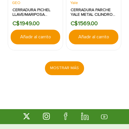
GEO
Yale
CERRADURA PICHEL
CERRADURA PARCHE
LLAVE/MARIPOSA
YALE METAL CILINDRO
VERONA GEO BRONCE
FIJO DERECHA
C$
1949
.
00
C$
1569
.
00
ANTIGUO
Añadir al carrito
Añadir al carrito
MOSTRAR MÁS