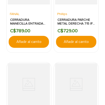
FANAL
Phillips
CERRADURA
CERRADURA PARCHE
MANECILLA ENTRADA
METAL DERECHA 715 IF
CANNES FANAL SATIN
D PHILLIPS
C$
789
.
00
C$
729
.
00
NIQUEL
Añadir al carrito
Añadir al carrito