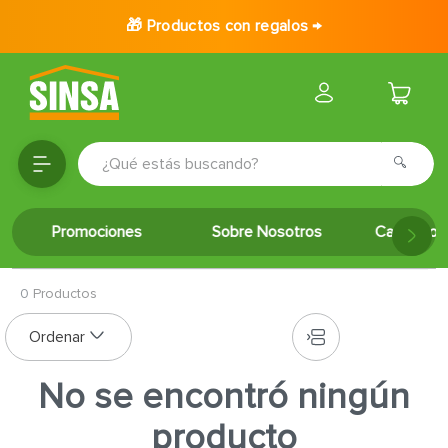
🎁 Productos con regalos →
¿Qué estás buscando?
TÉRMINOS MÁS BUSCADOS
Promociones
Sobre Nosotros
Catálogo 
1
.
porcelanato
2
.
ceramica
0
Productos
3
.
baldosa
4
.
puertas
5
.
cerradura
No se encontró ningún
6
.
azulejo
producto