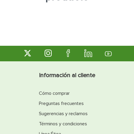
7
.
fachaleta
8
.
inodoro
9
.
puerta
10
.
pantry
Información al cliente
Cómo comprar
Preguntas frecuentes
Sugerencias y reclamos
Términos y condiciones