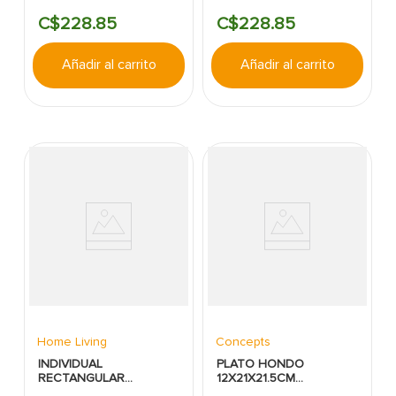
HOME
C$
228
.
85
C$
228
.
85
Añadir al carrito
Añadir al carrito
Home Living
Concepts
INDIVIDUAL
PLATO HONDO
RECTANGULAR
12X21X21.5CM
30X45CM SURT HOME
CONCEPTS