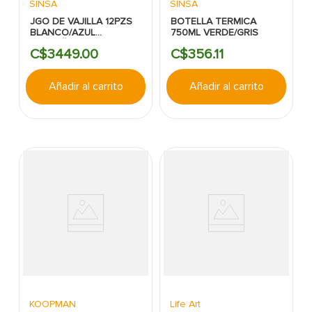
SINSA
SINSA
JGO DE VAJILLA 12PZS
BOTELLA TERMICA
BLANCO/AZUL
750ML VERDE/GRIS
C/DISEÑO GIBSON
C$
3449
.
00
C$
356
.
11
HOME
Añadir al carrito
Añadir al carrito
KOOPMAN
Life Art