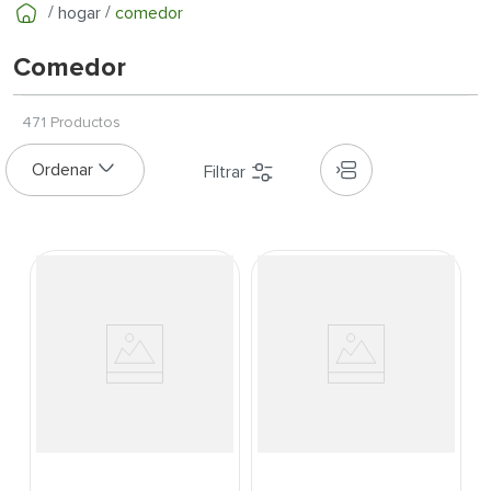
7
.
cerradura
hogar
comedor
8
.
azulejo
Comedor
9
.
pantry
10
.
puerta
471
Productos