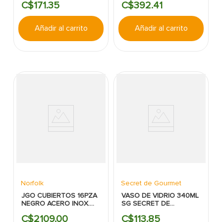
C$
171
.
35
C$
392
.
41
LIVING
Añadir al carrito
Añadir al carrito
Norfolk
Secret de Gourmet
JGO CUBIERTOS 16PZA
VASO DE VIDRIO 340ML
NEGRO ACERO INOX.
SG SECRET DE
ROYAL NORFOLK
GOURMET
C$
2109
.
00
C$
113
.
85