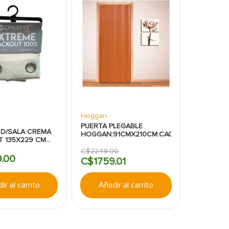
Hoggan
PUERTA PLEGABLE
 D/SALA CREMA
HOGGAN:91CMX210CM:CAOBA:TIVOLI
T 135X229 CM
TS
C$
2249
.
00
9
.
00
C$
1759
.
01
ir al carrito
Añadir al carrito