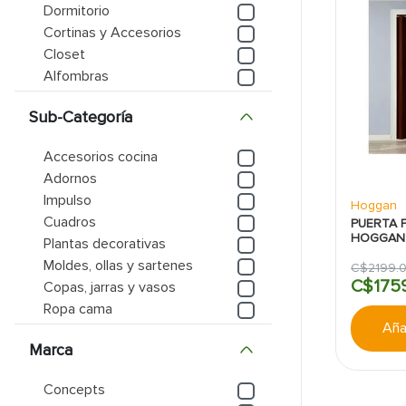
Dormitorio
9
.
puerta
Cortinas y Accesorios
Closet
10
.
pantry
Alfombras
Muebles Interior
Sub-Categoría
Accesorios cocina
Adornos
Impulso
Hoggan
Cuadros
PUERTA 
HOGGAN:
Plantas decorativas
Moldes, ollas y sartenes
C$
2199
.
C$
175
Copas, jarras y vasos
Ropa cama
Añad
Vajillas y platos
Marca
Cojines
Mostrar 18 más
Concepts