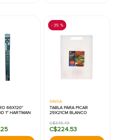
-
35 %
SINSA
RO 66X120"
TABLA PARA PICAR
OD 1" HARTMAN
29X21CM BLANCO
0
C$
345
.
43
.
25
C$
224
.
53