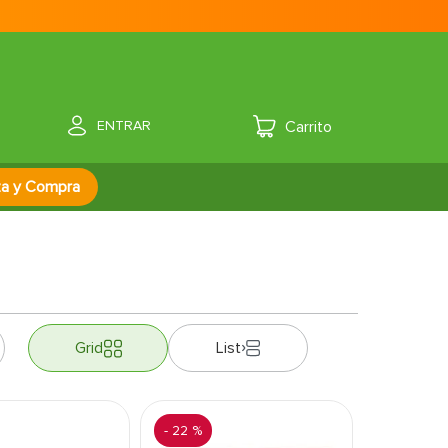
ENTRAR
za y Compra
Grid
List
-
22 %