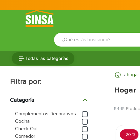
¿Qué estás buscando?
TÉRMINOS MÁS BUSCADOS
Todas las categorías
1
.
porcelanato
2
.
ceramica
hogar
3
.
baldosa
Hogar
4
.
puertas
Categoría
5
.
cerradura
5445
Produc
Complementos Decorativos
6
.
azulejo
Cocina
Check Out
7
.
fachaleta
-
20 %
Comedor
8
.
inodoro