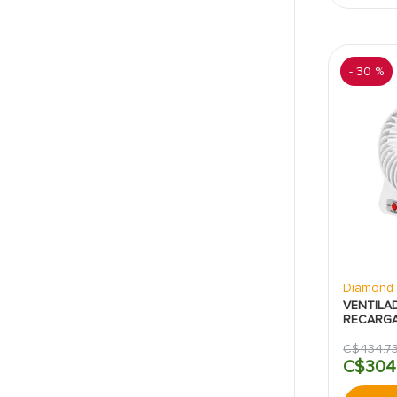
-
30 %
Diamond 
VENTILA
RECARGA
VISIONS
C$
434
.
7
C$
304