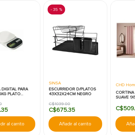
-
35 %
SINSA
CHD Hom
 DIGITAL PARA
ESCURRIDOR D/PLATOS
CORTINA
5KG PLATO
43X32X24CM NEGRO
SUAVE 1
NESPO
0
C$
1039
.
00
C$
509
.
.
35
C$
675
.
35
ir al carrito
Añadir al carrito
Añad