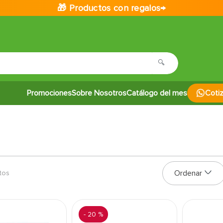
🎁 Productos con regalos→
Promociones
Sobre Nosotros
Catálogo del mes
Coti
tos
-
20 %