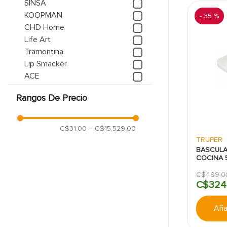
SINSA
KOOPMAN
-
35 %
CHD Home
Life Art
Tramontina
Lip Smacker
ACE
Bistró
Rangos De Precio
Diamond Visions
Mostrar 231 más
C$31.00
–
C$15,529.00
TRUPER
BASCULA
COCINA 
VIDRIO
C$
499
.
0
C$
324
Añad