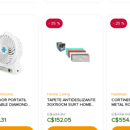
-
35 %
-
25 %
Visions
Home Living
Hartman
DOR PORTATIL
TAPETE ANTIDESLIZANTE
CORTINE
BLE DIAMOND
30X150CM SURT HOME
METAL R
LIVING
3
C$
233
.
92
C$
739
.
0
.
31
C$
152
.
05
C$
554