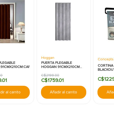
Hoggan
Concepts
PLEGABLE
PUERTA PLEGABLE
CORTINA
91CMX210CM:CAFÉ:TIVOLI
HOGGAN 91CMX210CM
BLACKOU
GRIS TIVOLI
CONCEP
00
C$
2199
.
00
C$
122
9
.
01
C$
1759
.
01
ir al carrito
Añadir al carrito
Añad