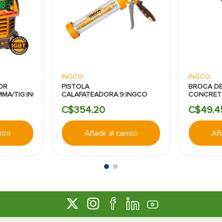
INGCO
INGCO
OR
PISTOLA
BROCA DE
MMA/TIG:INGCO
CALAFATEADORA:9:INGCO
CONCRETO
C$
354
.
20
C$
49
.
4
rito
Añadir al carrito
Aña