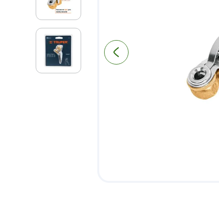
9
.
puerta
10
.
pantry