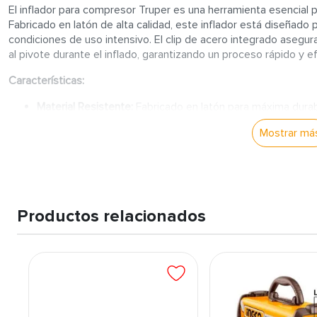
El inflador para compresor Truper es una herramienta esencial p
Fabricado en latón de alta calidad, este inflador está diseñado p
condiciones de uso intensivo. El clip de acero integrado aseg
al pivote durante el inflado, garantizando un proceso rápido y ef
Características:
Material Resistente:
Fabricado en latón para máxima durabil
Compatibilidad:
Compatible con válvulas tipo Schrader, lo 
Mostrar má
cámaras de aire.
Clip de Acero:
El clip asegura la válvula al pivote de mane
Cuerda de 1/4" NPT:
Facilita la conexión al compresor, as
Por qué comprar este inflador:
Productos relacionados
Durabilidad:
Gracias a su construcción en latón, el inflador 
Facilidad de Uso:
El clip de acero facilita el uso, asegura
inflado.
Compatibilidad Universal:
Adecuado para la mayoría de las 
con válvulas tipo Schrader.