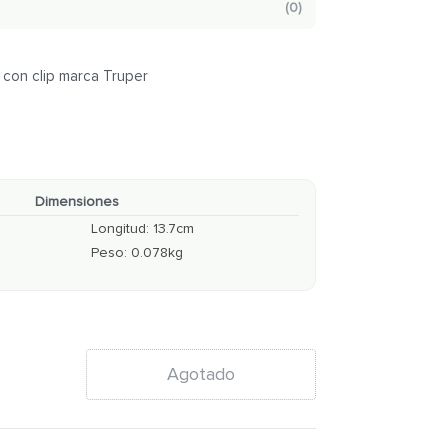
(
0
)
 con clip marca Truper
Dimensiones
Longitud
:
13.7
cm
Peso
:
0.078
kg
Agotado