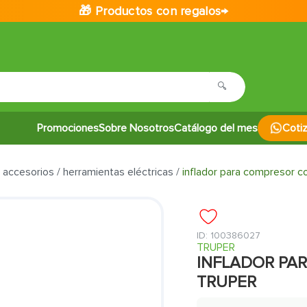
🎁 Productos con regalos→
Promociones
Sobre Nosotros
Catálogo del mes
Coti
- accesorios
herramientas eléctricas
inflador para compresor co
:
100386027
TRUPER
INFLADOR PA
TRUPER