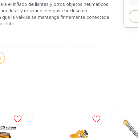
ara el inflado de llantas y otros objetos neumáticos.
ara durar y resistir el desgaste incluso en
ura que la válvula se mantenga firmemente conectada
iciente.
idad, resistente a la corrosión y al desgaste.
que lo hace adecuado para la mayoría de las llantas y
s
ra firme, permitiendo un inflado seguro y sin fugas.
egurando una sujeción firme y segura.
es resistente y está diseñado para una larga vida útil.
ndo que la válvula permanezca en su lugar durante el
aplicaciones de inflado gracias a su compatibilidad