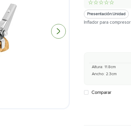
☆
☆
☆
☆
☆
Presentación:
Unidad
Inflador para compresor
Altura
:
11.8
cm
Ancho
:
2.3
cm
Comparar