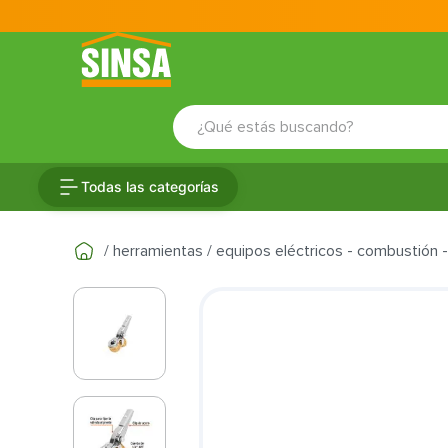
¿Qué estás buscando?
TÉRMINOS MÁS BUSCADOS
Todas las categorías
1
.
porcelanato
2
.
ceramica
herramientas
equipos eléctricos - combustión 
3
.
puertas
4
.
baldosa
5
.
cerradura
6
.
fachaleta
7
.
inodoro
8
.
azulejo