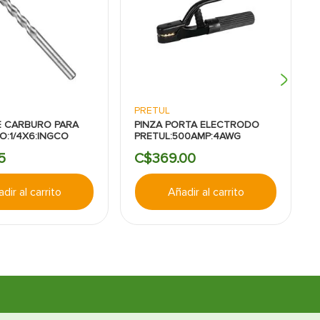
PRETUL
 CARBURO PARA
PINZA PORTA ELECTRODO
:1/4X6:INGCO
PRETUL:500AMP:4AWG
5
C$
369
.
00
dir al carrito
Añadir al carrito