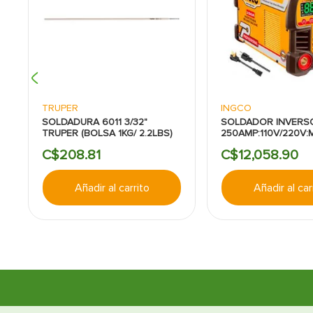
TRICO:250AMP
TRUPER
INGCO
SOLDADURA 6011 3/32"
SOLDADOR INVERS
TRUPER (BOLSA 1KG/ 2.2LBS)
250AMP:110V/220V:
C$
208
.
81
C$
12
,
058
.
90
Añadir al carrito
Añadir al car