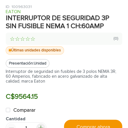
7
.
cerradura
:
100963031
8
.
fachaleta
EATON
INTERRUPTOR DE SEGURIDAD 3P
9
.
abanico
SIN FUSIBLE NEMA 1 CH:60AMP
10
.
puerta
☆
☆
☆
☆
☆
(
0
)
Últimas unidades disponibles
Presentación:
Unidad
Interruptor de seguridad sin fusibles de 3 polos NEMA 3R,
60 Amperios, fabricado en acero galvanizado de alta
calidad, marca Eaton
C$
9564
.
15
Comparar
Cantidad
Comprar ahora