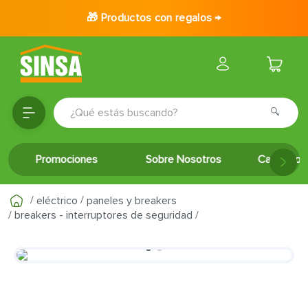
🎁 Productos con regalos →
¿Qué estás buscando?
TÉRMINOS MÁS BUSCADOS
Promociones
Sobre Nosotros
Catálogo 
1
.
porcelanato
2
.
ceramica
eléctrico
paneles y breakers
3
.
baldosa
breakers - interruptores de seguridad
4
.
puertas
5
.
inodoro
6
.
azulejo