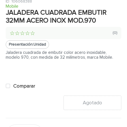
7
.
cerradura
:
106068388
Mobile
8
.
azulejo
JALADERA CUADRADA EMBUTIR
32MM ACERO INOX MOD.970
9
.
pantry
10
.
puerta
☆
☆
☆
☆
☆
(
0
)
Presentación:
Unidad
Jaladera cuadrada de embutir color acero inoxidable,
modelo 970, con medida de 32 milímetros, marca Mobile.
Comparar
Agotado