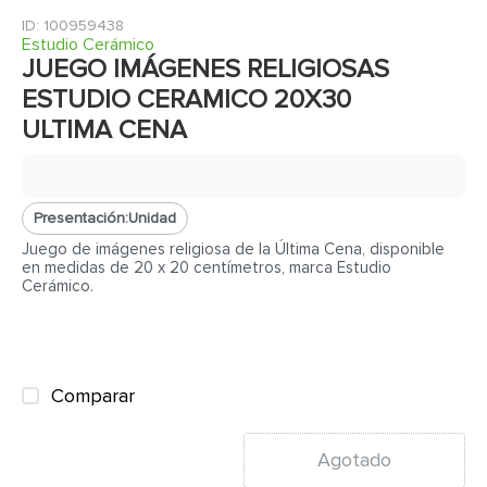
7
.
inodoro
:
100959438
8
.
azulejo
Estudio Cerámico
JUEGO IMÁGENES RELIGIOSAS
9
.
puerta
ESTUDIO CERAMICO 20X30
10
.
pantry
ULTIMA CENA
Presentación:
Unidad
Juego de imágenes religiosa de la Última Cena, disponible
en medidas de 20 x 20 centímetros, marca Estudio
Cerámico.
Comparar
Agotado