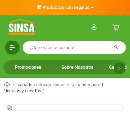
🎁 Productos con regalos →
¿Qué estás buscando?
TÉRMINOS MÁS BUSCADOS
Promociones
Sobre Nosotros
Catálogo 
1
.
porcelanato
2
.
ceramica
acabados
decoraciones para baño o pared
3
.
puertas
listelos y cenefas
4
.
baldosa
5
.
cerradura
6
.
fachaleta