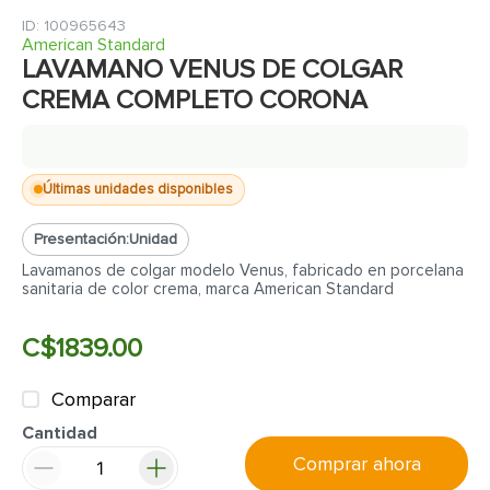
7
.
cerradura
:
100965643
8
.
azulejo
American Standard
LAVAMANO VENUS DE COLGAR
9
.
pantry
CREMA COMPLETO CORONA
10
.
puerta
Últimas unidades disponibles
Presentación:
Unidad
Lavamanos de colgar modelo Venus, fabricado en porcelana
sanitaria de color crema, marca American Standard
C$
1839
.
00
Comparar
Cantidad
Comprar ahora