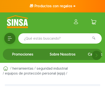
🎁 Productos con regalos →
¿Qué estás buscando?
TÉRMINOS MÁS BUSCADOS
Promociones
Sobre Nosotros
Catálogo 
1
.
porcelanato
2
.
ceramica
herramientas
seguridad industrial
3
.
baldosa
equipos de protección personal (epp)
4
.
puertas
5
.
cerradura
6
.
azulejo