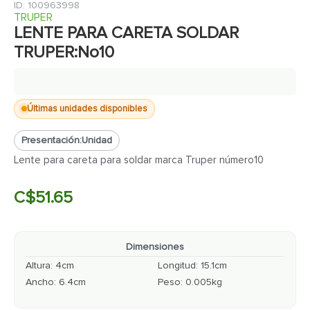
7
.
fachaleta
:
100963998
TRUPER
8
.
inodoro
LENTE PARA CARETA SOLDAR
TRUPER:No10
9
.
puerta
10
.
pantry
Últimas unidades disponibles
Presentación:
Unidad
Lente para careta para soldar marca Truper número10
C$
51
.
65
Dimensiones
Altura
:
4
cm
Longitud
:
15.1
cm
Ancho
:
6.4
cm
Peso
:
0.005
kg