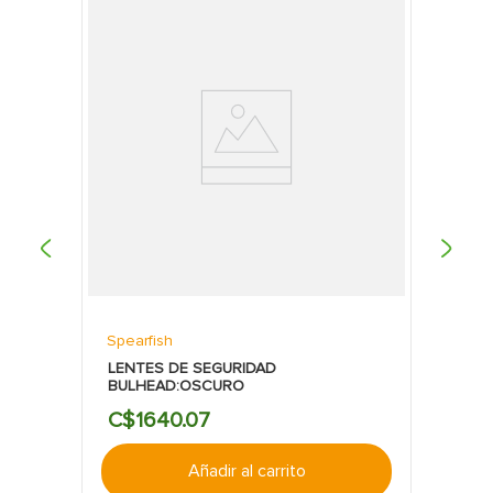
trabajo.
Durabilidad:
Diseñado para resistir las
condiciones exigentes de los trabajos de
soldadura, asegurando una larga vida útil.
Compatibilidad:
Compatible con la mayoría de
las caretas de soldar estándar, facilitando su
integración en el equipo de protección
existente.
Marca Confiable:
Truper es conocida por su
compromiso con la calidad y la innovación en
herramientas y equipos de protección,
ofreciendo productos que cumplen con los
más altos estándares de desempeño y
seguridad.
Spearfish
LENTES DE SEGURIDAD
BULHEAD:OSCURO
C$
1640
.
07
Añadir al carrito