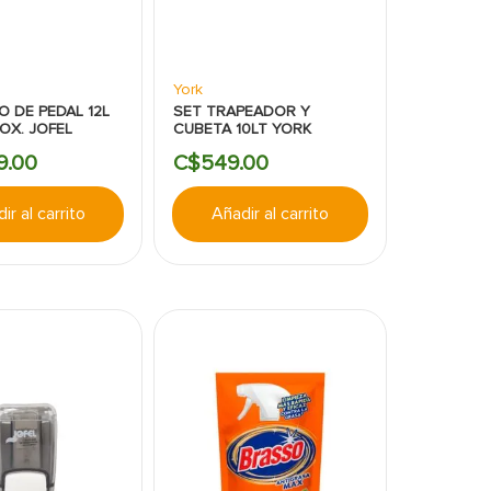
York
 DE PEDAL 12L
SET TRAPEADOR Y
OX. JOFEL
CUBETA 10LT YORK
9
.
00
C$
549
.
00
ir al carrito
Añadir al carrito