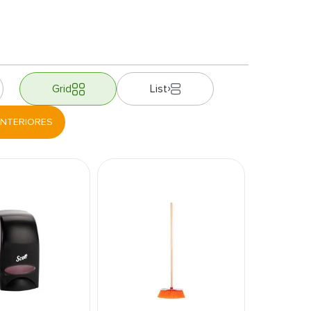
Grid
List
NTERIORES