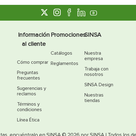
Información
Promociones
SINSA
al cliente
Catálogos
Nuestra
empresa
Cómo comprar
Reglamentos
Trabaja con
Preguntas
nosotros
frecuentes
SINSA Design
Sugerencias y
reclamos
Nuestras
tiendas
Términos y
condiciones
Línea Ética
itas, encuéntralo en SINSA © 2026 por SINSA | Todos los d