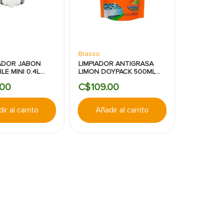
Brasso
ADOR JABON
LIMPIADOR ANTIGRASA
LE MINI 0.4L
LIMON DOYPACK 500ML
I JOFEL
BRASSO
00
C$
109
.
00
ir al carrito
Añadir al carrito