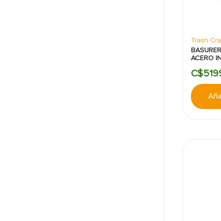
Trash Cr
BASURE
ACERO I
TRASH 
C$
519
Añad