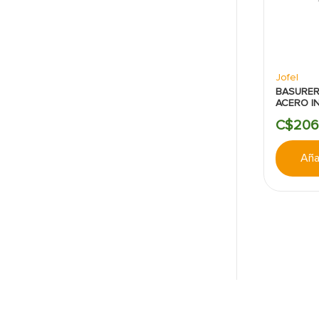
Jofel
BASURER
ACERO I
C$
206
Añad