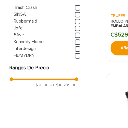
Trash Crash
SINSA
TRUPER
Rubbermaid
ROLLO P
EMBALAR
Jofel
18 X 800
C$
529
5five
Kennedy Home
Añad
Interdesign
HUMYDRY
Weiman
Rangos De Precio
Klintek
Mostrar 94 más
C$28.00
–
C$10,239.00