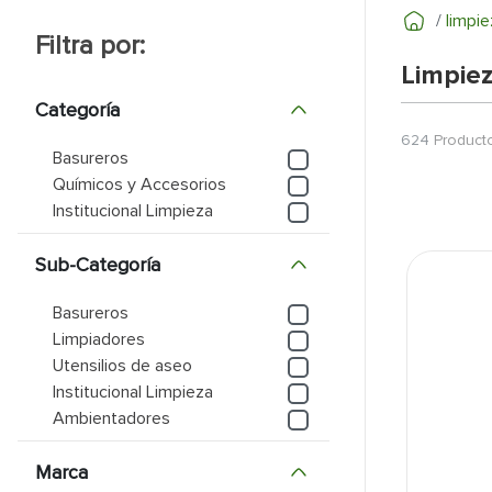
limpie
9
.
pantry
Limpie
10
.
puerta
Categoría
624
Product
Basureros
Químicos y Accesorios
Institucional Limpieza
Sub-Categoría
Basureros
Limpiadores
Utensilios de aseo
Institucional Limpieza
Ambientadores
Marca