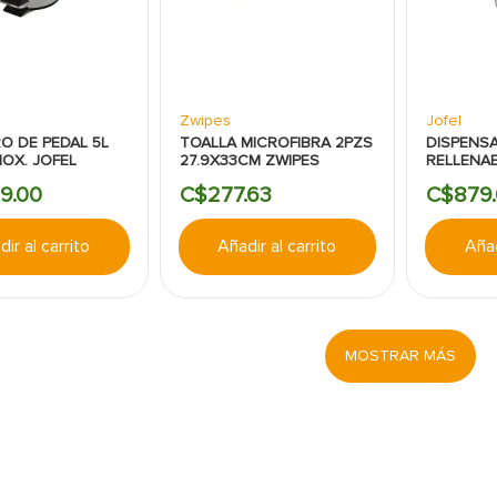
Zwipes
Jofel
O DE PEDAL 5L
TOALLA MICROFIBRA 2PZS
DISPENS
NOX. JOFEL
27.9X33CM ZWIPES
RELLENAB
AZUR MIN
9
.
00
C$
277
.
63
C$
879
.
ir al carrito
Añadir al carrito
Añad
MOSTRAR MÁS