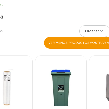
za
za
os
MOSTRAR A