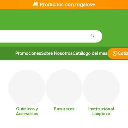
🎁 Productos con regalos→
Promociones
Sobre Nosotros
Catálogo del mes
Coti
Químicos y
Basureros
Institucional
Accesorios
Limpieza