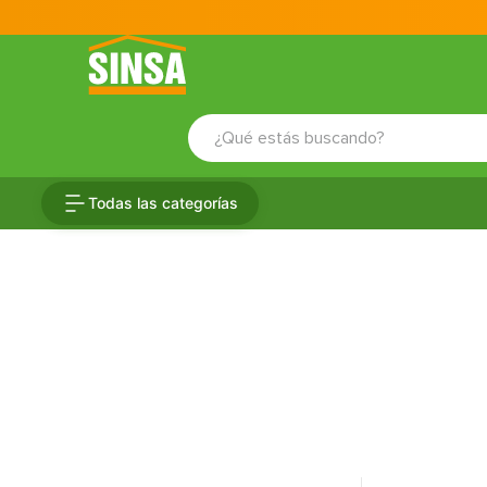
¿Qué estás buscando?
TÉRMINOS MÁS BUSCADOS
Todas las categorías
1
.
porcelanato
2
.
ceramica
3
.
baldosa
4
.
puertas
5
.
cerradura
6
.
inodoro
7
.
fachaleta
8
.
azulejo