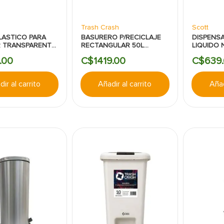
Trash Crash
Scott
LASTICO PARA
BASURERO P/RECICLAJE
DISPENS
 TRANSPARENTE
RECTANGULAR 50L
LIQUIDO
' TRUPER
C/TAPA AZUL PL TRASH
.
00
C$
1419
.
00
C$
639
.
CRASH
ir al carrito
Añadir al carrito
Añad