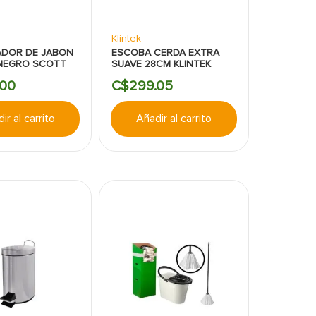
Klintek
ADOR DE JABON
ESCOBA CERDA EXTRA
 NEGRO SCOTT
SUAVE 28CM KLINTEK
00
C$
299
.
05
ir al carrito
Añadir al carrito