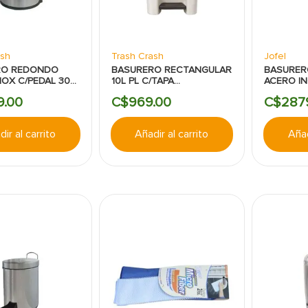
ash
Trash Crash
Jofel
RO REDONDO
BASURERO RECTANGULAR
BASURERO
NOX C/PEDAL 30L
10L PL C/TAPA
ACERO IN
CRASH
BOTON/PEDAL BLANCO
9
.
00
C$
969
.
00
C$
287
TRASH CRASH.
ir al carrito
Añadir al carrito
Añad