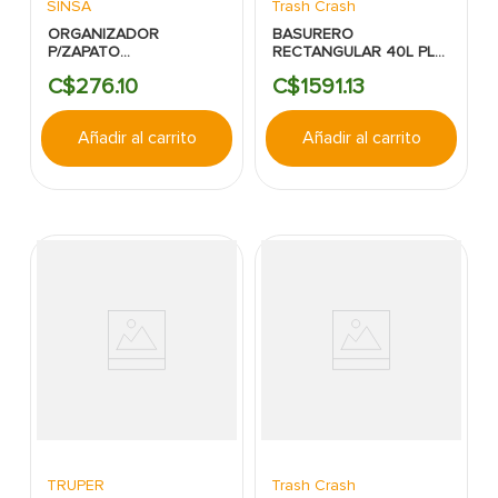
SINSA
Trash Crash
ORGANIZADOR
BASURERO
P/ZAPATO
RECTANGULAR 40L PL
42X19.5X50CM SURT
C/TAPA VAIVEN BLANCO
C$
276
.
10
C$
1591
.
13
MAYS
TRASH CRASH.
Añadir al carrito
Añadir al carrito
TRUPER
Trash Crash