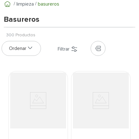
7
.
fachaleta
limpieza
basureros
8
.
inodoro
Basureros
9
.
puerta
10
.
pantry
300
Productos