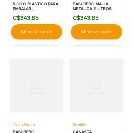
ROLLO PLASTICO PARA
BASURERO MALLA
EMBALAR
METALICA 11 LITROS
TRANSPARENTE 5" X
REDONDO SIN TAPA
C$
343
.
85
C$
343
.
85
1000' TRUPER
NEGRO TRASH CRASH
Añadir al carrito
Añadir al carrito
Trash Crash
Sterilite
BASURERO
CANASTA