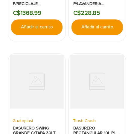
P/RECICLAJE
P/LAVANDERIA
RECTANGULAR 50L
28.3X20.3X10.2CM
C$
1368
.
99
C$
228
.
85
C/TAPA NARANJA PL
BLANCO/GRIS
TRASH CRASH
STERILITE
Añadir al carrito
Añadir al carrito
Guateplast
Trash Crash
BASURERO SWING
BASURERO
GRANDE C/TAPA 30LT
RECTANGULAR 10L PL