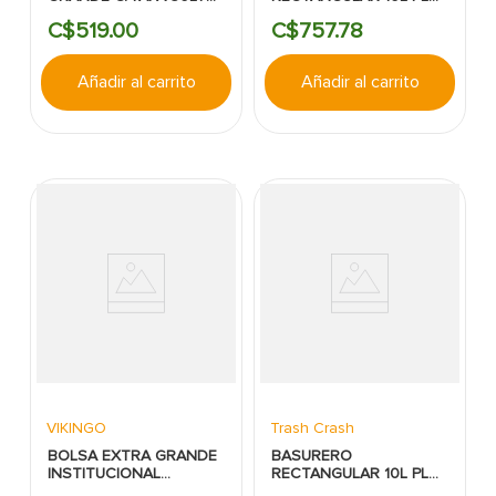
GUATEPLAST
C/TAPA VAIVEN BLANCO
C$
519
.
00
C$
757
.
78
CHOCOLATE
TRASH CRASH.
Añadir al carrito
Añadir al carrito
VIKINGO
Trash Crash
BOLSA EXTRA GRANDE
BASURERO
INSTITUCIONAL
RECTANGULAR 10L PL
87CMX76CM
C/TAPA VAIVEN NEGRO