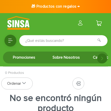
🎁 Productos con regalos →
¿Qué estás buscando?
TÉRMINOS MÁS BUSCADOS
Promociones
Sobre Nosotros
Catálogo 
1
.
porcelanato
2
.
ceramica
0
Productos
3
.
baldosa
4
.
puertas
5
.
cerradura
No se encontró ningún
6
.
azulejo
producto