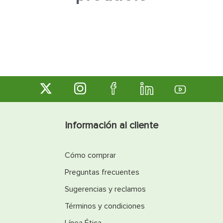
7
.
fachaleta
8
.
inodoro
9
.
puerta
10
.
pantry
Información al cliente
Cómo comprar
Preguntas frecuentes
Sugerencias y reclamos
Términos y condiciones