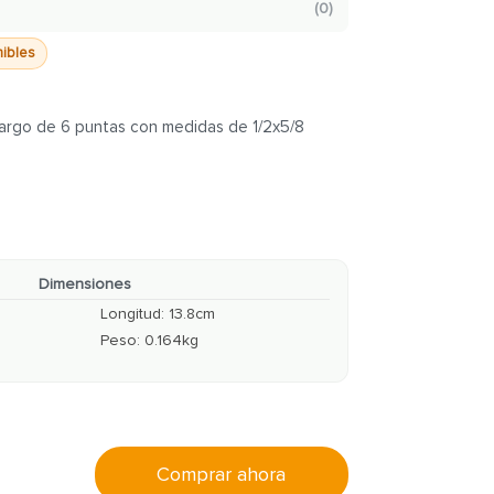
(
0
)
nibles
largo de 6 puntas con medidas de 1/2x5/8
Dimensiones
Longitud
:
13.8
cm
Peso
:
0.164
kg
Comprar ahora