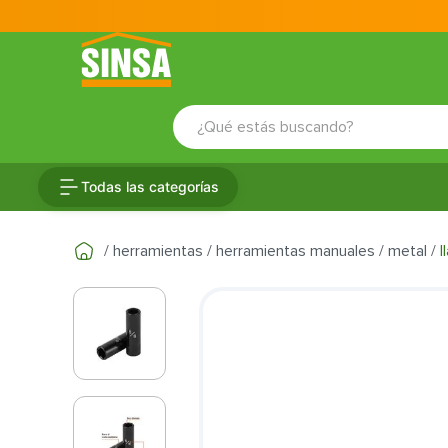
¿Qué estás buscando?
TÉRMINOS MÁS BUSCADOS
Todas las categorías
1
.
porcelanato
2
.
ceramica
herramientas
herramientas manuales
metal
l
3
.
baldosa
4
.
puertas
5
.
cerradura
6
.
azulejo
7
.
fachaleta
8
.
inodoro