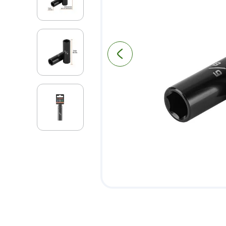
9
.
puerta
10
.
pantry