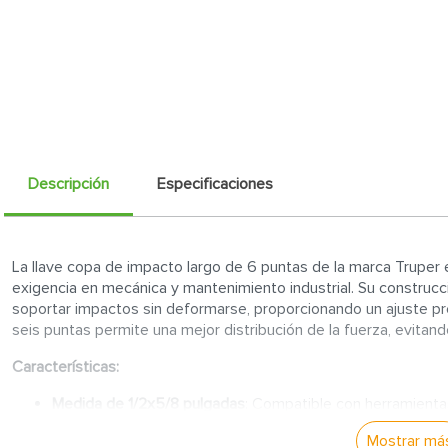
Descripción
Especificaciones
La llave copa de impacto largo de 6 puntas de la marca Truper 
exigencia en mecánica y mantenimiento industrial. Su construcci
soportar impactos sin deformarse, proporcionando un ajuste pre
seis puntas permite una mejor distribución de la fuerza, evitan
Características:
Medida de 1/2x5/8 pulgadas
: Compatible con herramienta
un ajuste preciso en diversas aplicaciones.
Mostrar má
Diseño de 6 puntas
: Proporciona una mayor superficie de 