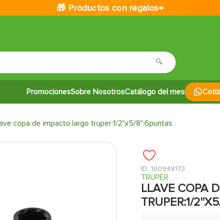
🎁 Productos con regalos→
Promociones
Sobre Nosotros
Catálogo del mes
Coti
lave copa de impacto largo truper:1/2"x5/8":6puntas
:
100948173
TRUPER
LLAVE COPA D
TRUPER:1/2"X5