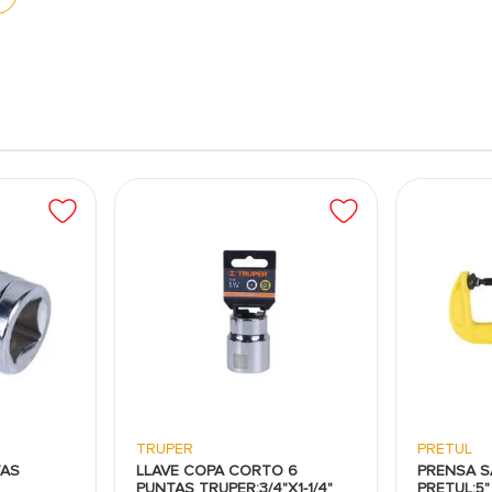
materiales de grado industrial que soportan altos
.
idad permite un uso prolongado sin deformaciones ni
 mejor la fuerza, minimizando el desgaste de los
omotriz, mantenimiento industrial y tareas que
TRUPER
PRETUL
TAS
LLAVE COPA CORTO 6
PRENSA 
PUNTAS TRUPER:3/4"X1-1/4"
PRETUL:5"