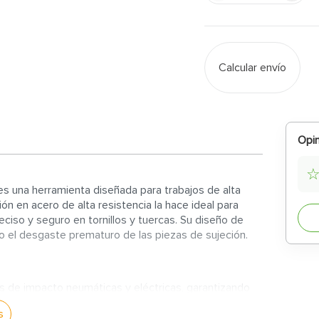
Calcular envío
Opin
es una herramienta diseñada para trabajos de alta
ón en acero de alta resistencia la hace ideal para
ciso y seguro en tornillos y tuercas. Su diseño de
do el desgaste prematuro de las piezas de sujeción.
s de impacto neumáticas y eléctricas, garantizando
s
contacto con la tuerca o tornillo, reduciendo el riesgo