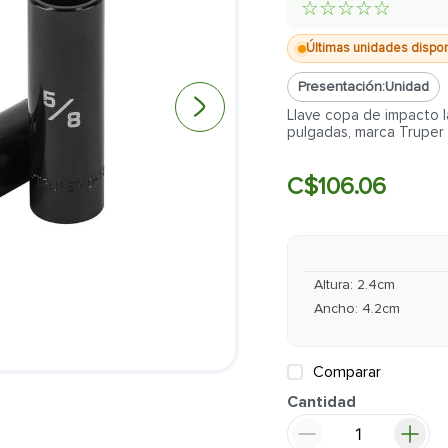
☆
☆
☆
☆
☆
Últimas unidades dispo
Presentación:
Unidad
Llave copa de impacto 
pulgadas, marca Truper
C$
106
.
06
Altura
:
2.4
cm
Ancho
:
4.2
cm
Comparar
Cantidad