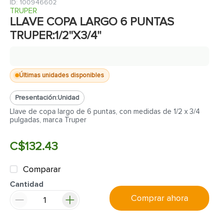
7
.
fachaleta
:
100946602
TRUPER
8
.
inodoro
LLAVE COPA LARGO 6 PUNTAS
TRUPER:1/2"X3/4"
9
.
puerta
10
.
pantry
Últimas unidades disponibles
Presentación:
Unidad
Llave de copa largo de 6 puntas, con medidas de 1/2 x 3/4
pulgadas, marca Truper
C$
132
.
43
Comparar
Cantidad
Comprar ahora