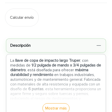
Calcular envío
Descripción
La
llave de copa de impacto largo Truper
, con
medidas de
1/2 pulgada de mando x 3/4 pulgadas de
diámetro
, está diseñada para ofrecer
máxima
durabilidad y rendimiento
en trabajos industriales,
automotrices y de mantenimiento general. Fabricada
con materiales de alta resistencia y equipada con un
diseño de
6 puntas
, esta herramienta proporciona un
agarre firme y seguro sobre tuercas y pernos,
reduciendo el riesgo de deslizamientos y
garantizando un trabajo eficiente incluso con
impactos repetidos o en condiciones exigentes.
Mostrar más