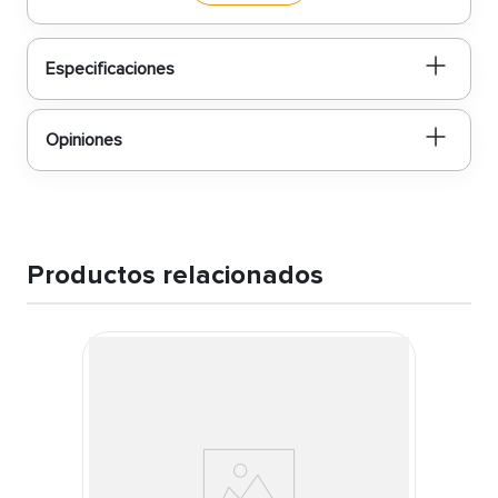
Características del producto
Especificaciones
Medidas 1/2″ x 3/4″ para aplicaciones precisas:
La combinación de esta medida estándar
permite un
ajuste perfecto en tuercas y pernos
de tamaño medio
, siendo ideal para tareas
Opiniones
mecánicas que requieren fuerza y precisión
absolutas.
Diseño de 6 puntas con sistema Truper‑Drive:
La cabeza de 6 puntas ofrece un
contacto
óptimo con las superficies de las tuercas
,
mientras que el exclusivo sistema
Truper‑Drive
Productos relacionados
con puntas convexas mejora la transmisión de
torque sin dañar las piezas, distribuyendo la
fuerza de manera uniforme.
Acabado pulido espejo con medida marcada:
Su
acabado pulido tipo espejo
no solo protege
contra la oxidación y facilita la limpieza
después de cada uso, sino que también le da
un aspecto profesional. La
medida grabada
claramente
permite una identificación rápida
dentro de tu juego de herramientas.
Longitud extendida para acceso profundo:
Su