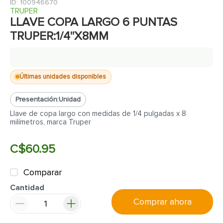
7
.
inodoro
:
100946670
TRUPER
8
.
azulejo
LLAVE COPA LARGO 6 PUNTAS
TRUPER:1/4"X8MM
9
.
puerta
10
.
pantry
Últimas unidades disponibles
Presentación:
Unidad
Llave de copa largo con medidas de 1/4 pulgadas x 8
milímetros, marca Truper
C$
60
.
95
Comparar
Cantidad
Comprar ahora