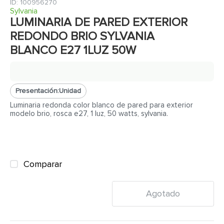
7
.
inodoro
:
100956270
Sylvania
8
.
azulejo
LUMINARIA DE PARED EXTERIOR
REDONDO BRIO SYLVANIA
9
.
puerta
BLANCO E27 1LUZ 50W
10
.
pantry
Presentación:
Unidad
Luminaria redonda color blanco de pared para exterior
modelo brio, rosca e27, 1 luz, 50 watts, sylvania.
Comparar
Agotado