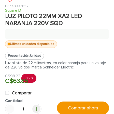
7
.
inodoro
:
149332652
8
.
azulejo
Square D
LUZ PILOTO 22MM XA2 LED
9
.
puerta
NARANJA 220V SQD
10
.
pantry
Últimas unidades disponibles
Presentación:
Unidad
Luz piloto de 22 milímetros, en color naranja para un voltaje
de 220 voltios, marca Schneider Electric
C$
98
.
23
-
35 %
C$
63
.
85
Comparar
Cantidad
Comprar ahora