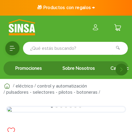
🎁 Productos con regalos →
¿Qué estás buscando?
TÉRMINOS MÁS BUSCADOS
Promociones
Sobre Nosotros
Catálogo 
1
.
porcelanato
2
.
ceramica
eléctrico
control y automatización
3
.
puertas
pulsadores - selectores - pilotos - botoneras
4
.
baldosa
5
.
cerradura
6
.
fachaleta