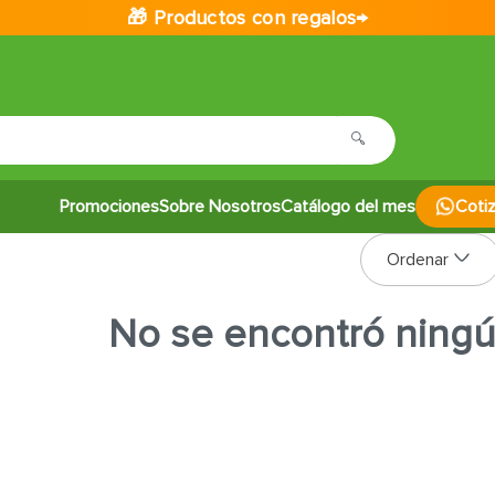
🎁 Productos con regalos→
Promociones
Sobre Nosotros
Catálogo del mes
Coti
No se encontró ning