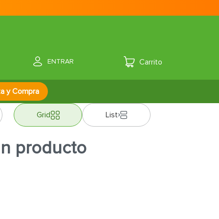
ENTRAR
za y Compra
Grid
List
ún producto