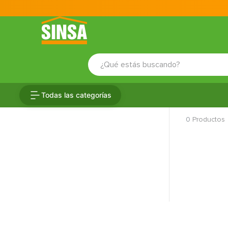
¿Qué estás buscando?
TÉRMINOS MÁS BUSCADOS
Todas las categorías
1
.
porcelanato
0
Productos
2
.
ceramica
3
.
baldosa
4
.
puertas
5
.
cerradura
6
.
azulejo
7
.
fachaleta
8
.
inodoro