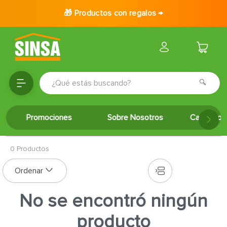
🎁 Productos con regalos →
¿Qué estás buscando?
TÉRMINOS MÁS BUSCADOS
Promociones
Sobre Nosotros
Catálogo 
1
.
porcelanato
2
.
ceramica
0
Productos
3
.
puertas
4
.
baldosa
5
.
cerradura
No se encontró ningún
6
.
fachaleta
producto