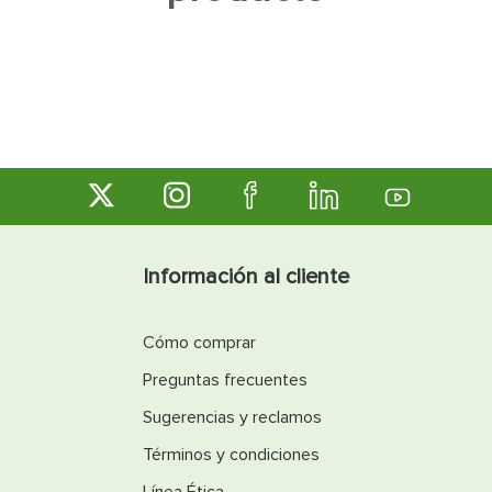
7
.
inodoro
8
.
azulejo
9
.
puerta
10
.
pantry
Información al cliente
Cómo comprar
Preguntas frecuentes
Sugerencias y reclamos
Términos y condiciones