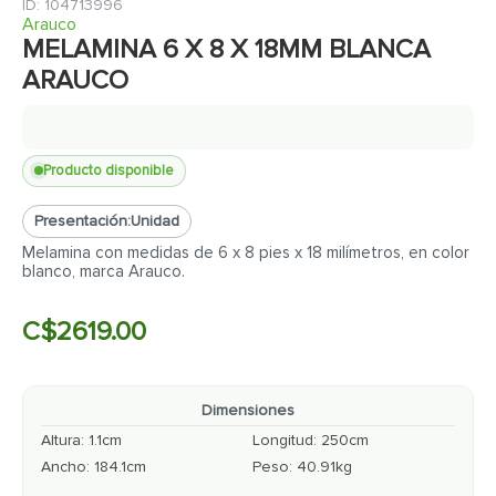
7
.
cerradura
:
104713996
Arauco
8
.
fachaleta
MELAMINA 6 X 8 X 18MM BLANCA
ARAUCO
9
.
abanico
10
.
puerta
Producto disponible
Presentación:
Unidad
Melamina con medidas de 6 x 8 pies x 18 milímetros, en color
blanco, marca Arauco.
C$
2619
.
00
Dimensiones
Altura
:
1.1
cm
Longitud
:
250
cm
Ancho
:
184.1
cm
Peso
:
40.91
kg