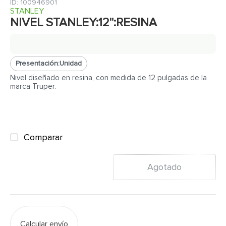
7
.
inodoro
:
100946901
STANLEY
8
.
azulejo
NIVEL STANLEY:12":RESINA
9
.
puerta
10
.
pantry
Presentación:
Unidad
Nivel diseñado en resina, con medida de 12 pulgadas de la
marca Truper.
Comparar
Agotado
Calcular envío