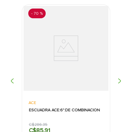
Resistencia y durabilidad
: Su construcción en
resina ABS lo hace ideal para soportar el
desgaste diario en el sitio de trabajo.
-
70 %
Diseño ergonómico
: Su ligereza y la facilidad
para leer la burbuja lo convierten en una
herramienta cómoda y eficiente para usar
durante largas jornadas de trabajo.
Confiabilidad de Stanley
: Respaldado por una
marca de renombre, este nivel es una opción
confiable para asegurar la precisión en
cualquier proyecto.
ACE
ESCUADRA ACE:6":DE COMBINACION
C$
286
.
35
C$
85
.
91