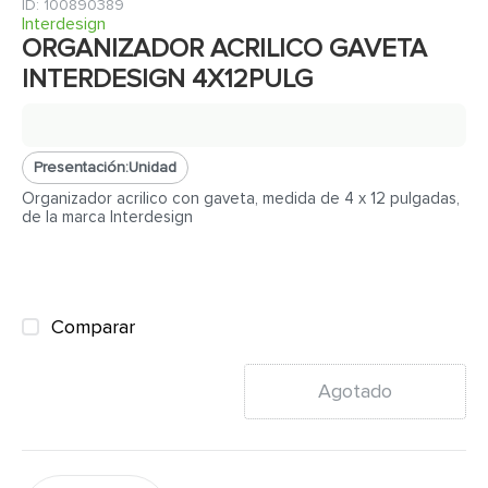
7
.
fachaleta
:
100890389
Interdesign
8
.
azulejo
ORGANIZADOR ACRILICO GAVETA
INTERDESIGN 4X12PULG
9
.
pantry
10
.
puerta
Presentación:
Unidad
Organizador acrilico con gaveta, medida de 4 x 12 pulgadas,
de la marca Interdesign
Comparar
Agotado