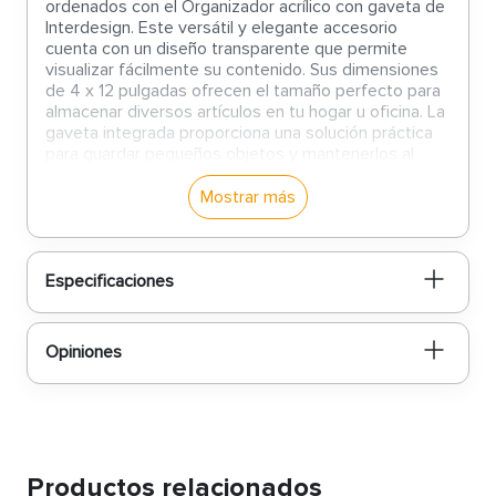
ordenados con el Organizador acrílico con gaveta de
Interdesign. Este versátil y elegante accesorio
cuenta con un diseño transparente que permite
visualizar fácilmente su contenido. Sus dimensiones
de 4 x 12 pulgadas ofrecen el tamaño perfecto para
almacenar diversos artículos en tu hogar u oficina. La
gaveta integrada proporciona una solución práctica
para guardar pequeños objetos y mantenerlos al
alcance. Fabricado con materiales de alta calidad,
este organizador asegura una durabilidad
Mostrar más
excepcional y una estética pulida. El Organizador
acrílico de Interdesign es ideal para organizar
maquillaje, accesorios de oficina, joyas y mucho más.
Su diseño moderno y funcional se adapta a cualquier
Especificaciones
estilo de decoración, a la vez que brinda una
sensación de orden y limpieza.
Opiniones
Productos relacionados