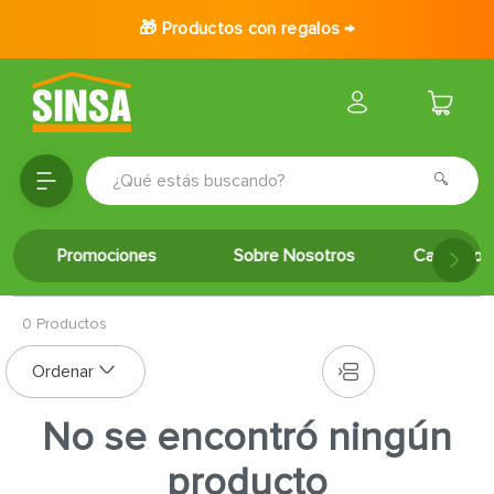
🎁 Productos con regalos →
¿Qué estás buscando?
TÉRMINOS MÁS BUSCADOS
Promociones
Sobre Nosotros
Catálogo 
1
.
porcelanato
2
.
ceramica
0
Productos
3
.
puertas
4
.
baldosa
5
.
cerradura
No se encontró ningún
6
.
fachaleta
producto