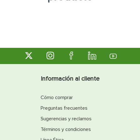
7
.
inodoro
8
.
azulejo
9
.
puerta
10
.
pantry
Información al cliente
Cómo comprar
Preguntas frecuentes
Sugerencias y reclamos
Términos y condiciones