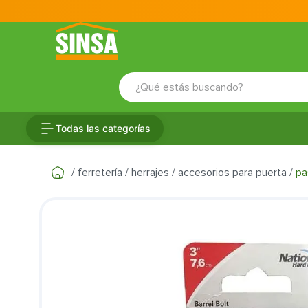
¿Qué estás buscando?
TÉRMINOS MÁS BUSCADOS
Todas las categorías
1
.
porcelanato
2
.
ceramica
ferretería
herrajes
accesorios para puerta
pa
3
.
baldosa
4
.
puertas
5
.
cerradura
6
.
inodoro
7
.
fachaleta
8
.
azulejo