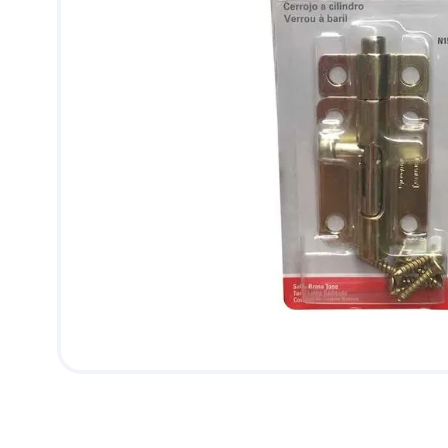
9
.
pantry
10
.
abanico