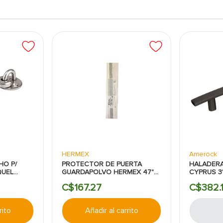
HERMEX
Amerock
HO P/
PROTECTOR DE PUERTA
HALADERA
QUEL
GUARDAPOLVO HERMEX 47"
CYPRUS 3
ALUMINIO
AMEROCK
C$
167
.
27
C$
382
.
rito
Añadir al carrito