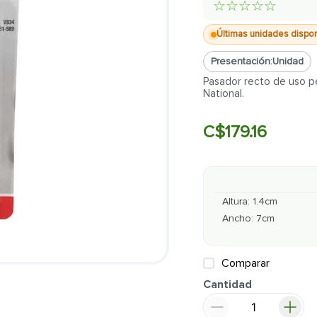
☆
☆
☆
☆
☆
Últimas unidades dispo
Presentación:
Unidad
Pasador recto de uso p
National.
C$
179
.
16
Altura
:
1.4
cm
Ancho
:
7
cm
Comparar
Cantidad