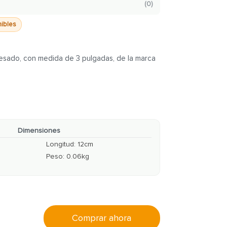
(
0
)
nibles
esado, con medida de 3 pulgadas, de la marca
Dimensiones
Longitud
:
12
cm
Peso
:
0.06
kg
Comprar ahora