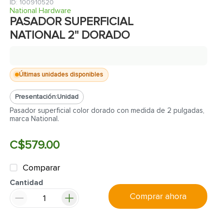
7
.
inodoro
:
100910520
National Hardware
8
.
azulejo
PASADOR SUPERFICIAL
NATIONAL 2" DORADO
9
.
puerta
10
.
pantry
Últimas unidades disponibles
Presentación:
Unidad
Pasador superficial color dorado con medida de 2 pulgadas,
marca National.
C$
579
.
00
Comparar
Cantidad
Comprar ahora