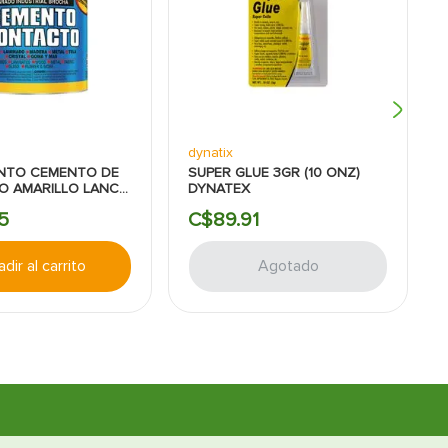
dynatix
NTO CEMENTO DE
SUPER GLUE 3GR (10 ONZ)
O AMARILLO LANCO
DYNATEX
5
C$
89
.
91
dir al carrito
Agotado