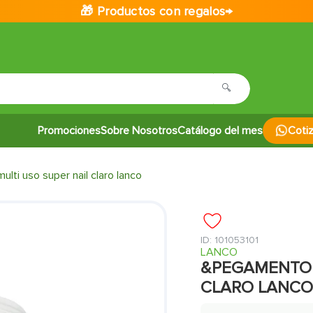
🎁 Productos con regalos→
Promociones
Sobre Nosotros
Catálogo del mes
Coti
ti uso super nail claro lanco
:
101053101
LANCO
&PEGAMENTO 
CLARO LANCO