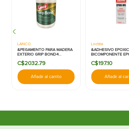
LANCO
Loctite
&PEGAMENTO PARA MADERA
&ADHESIVO EPOXI
EXTERIO GRIP BOND4
BICOMPONENTE EPO
AMARILLO LANCO
LOCTITE GRIS 98 
C$
2032
.
79
C$
197
.
10
Añadir al carrito
Añadir al car