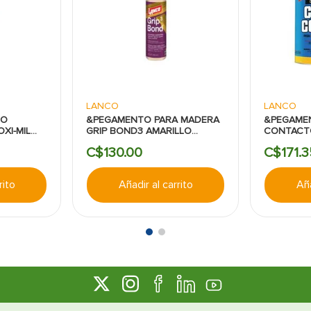
LANCO
LANCO
CO
&PEGAMENTO PARA MADERA
&PEGAME
XI-MIL
GRIP BOND3 AMARILLO
CONTACT
GRAMOS
LANCO 8 ONZA
4 ONZA
C$
130
.
00
C$
171
.
3
rito
Añadir al carrito
Aña