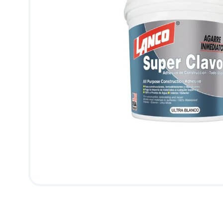
9
.
pantry
10
.
abanico