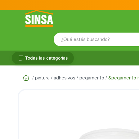
¿Qué estás buscando?
TÉRMINOS MÁS BUSCADOS
Todas las categorías
1
.
porcelanato
2
.
ceramica
pintura
adhesivos
pegamento
&pegamento mul
3
.
baldosa
4
.
puertas
5
.
cerradura
6
.
inodoro
7
.
fachaleta
8
.
azulejo