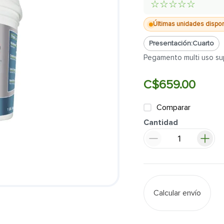
☆
☆
☆
☆
☆
Últimas unidades dispo
Presentación:
Cuarto
Pegamento multi uso sup
C$
659
.
00
Comparar
Cantidad
Calcular envío