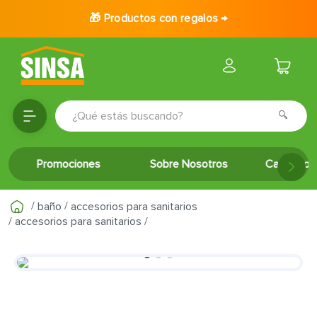
🎁 Productos con regalos →
¿Qué estás buscando?
TÉRMINOS MÁS BUSCADOS
Promociones
Sobre Nosotros
Catálogo 
1
.
porcelanato
2
.
ceramica
baño
accesorios para sanitarios
3
.
puertas
accesorios para sanitarios
4
.
baldosa
5
.
cerradura
6
.
fachaleta