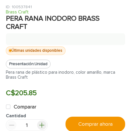
7
.
inodoro
:
100537841
8
.
azulejo
Brass Craft
PERA RANA INODORO BRASS
9
.
puerta
CRAFT
10
.
pantry
Últimas unidades disponibles
Presentación:
Unidad
Pera rana de plástico para inodoro, color amarillo, marca
Brass Craft
C$
205
.
85
Comparar
Cantidad
Comprar ahora