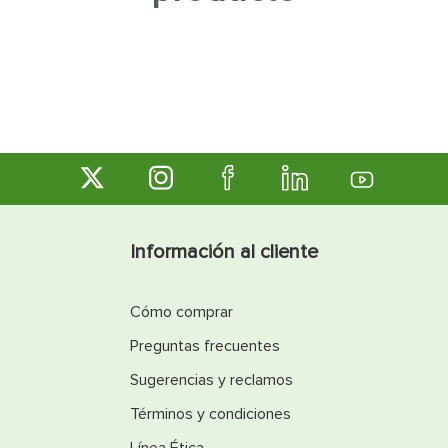
7
.
fachaleta
8
.
inodoro
9
.
puerta
10
.
pantry
Información al cliente
Cómo comprar
Preguntas frecuentes
Sugerencias y reclamos
Términos y condiciones