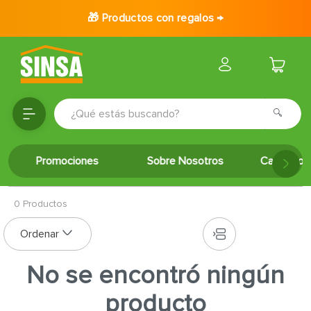
🎁 Productos con regalos →
¿Qué estás buscando?
TÉRMINOS MÁS BUSCADOS
Promociones
Sobre Nosotros
Catálogo 
1
.
porcelanato
2
.
ceramica
0
Productos
3
.
baldosa
4
.
puertas
5
.
cerradura
No se encontró ningún
6
.
azulejo
producto