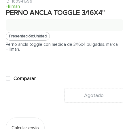
7
.
inodoro
:
100941596
Hillman
8
.
azulejo
PERNO ANCLA TOGGLE 3/16X4"
9
.
puerta
10
.
pantry
Presentación:
Unidad
Perno ancla toggle con medida de 3/16x4 pulgadas, marca
Hillman.
Comparar
Agotado
Calcular envío