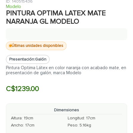
7
.
fachaleta
:
140515436
Modelo
8
.
inodoro
PINTURA OPTIMA LATEX MATE
NARANJA GL MODELO
9
.
puerta
10
.
pantry
Últimas unidades disponibles
Presentación:
Galón
Pintura Optima Látex en color naranja con acabado mate, en
presentación de galón, marca Modelo
C$
1239
.
00
Dimensiones
Altura
:
19
cm
Longitud
:
17
cm
Ancho
:
17
cm
Peso
:
5.16
kg