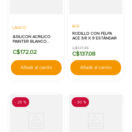
ACE
LANCO
RODILLO CON FELPA
&SILICON ACRILICO
ACE 3/8 X 9 ESTÁNDAR
PAINTER BLANCO
LANCO 10.1O ONZA
C$
171
.
35
C$
172
.
02
C$
137
.
08
Añadir al carrito
Añadir al carrito
-
25 %
-
30 %