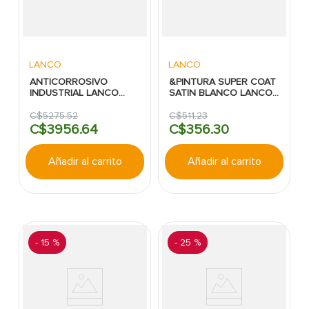
LANCO
LANCO
ANTICORROSIVO
&PINTURA SUPER COAT
INDUSTRIAL LANCO
SATIN BLANCO LANCO
CUBETA ROJO
CUARTO
BRILLANTE INTERMEDIA
C$
5275
.
52
C$
511
.
23
C$
3956
.
64
C$
356
.
30
Añadir al carrito
Añadir al carrito
-
15 %
-
25 %