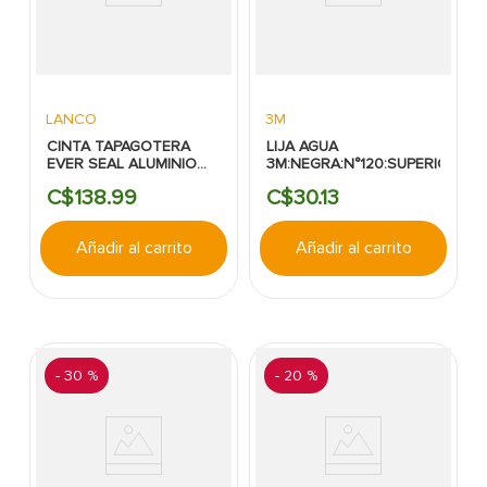
LANCO
3M
CINTA TAPAGOTERA
LIJA AGUA
EVER SEAL ALUMINIO
3M:NEGRA:N°120:SUPERIOR
10CM X 1MT LANCO
C$
138
.
99
C$
30
.
13
Añadir al carrito
Añadir al carrito
-
30 %
-
20 %