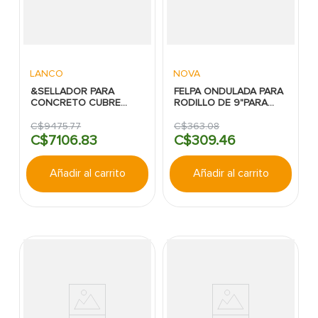
LANCO
NOVA
&SELLADOR PARA
FELPA ONDULADA PARA
CONCRETO CUBRE
RODILLO DE 9"PARA
MANCHA STAIN KILLER
TECHOS FOAM PRO
BLANCO MATE LANCO
C$
9475
.
77
C$
363
.
08
CUBETA
C$
7106
.
83
C$
309
.
46
Añadir al carrito
Añadir al carrito