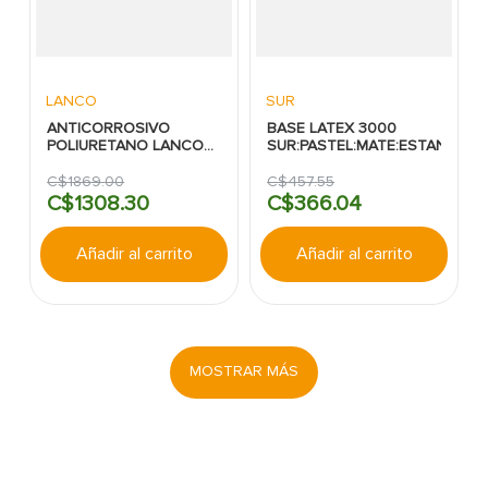
LANCO
SUR
ANTICORROSIVO
BASE LATEX 3000
POLIURETANO LANCO
SUR:PASTEL:MATE:ESTANDAR
BLANCO MATE
SUPERIOR
C$
1869
.
00
C$
457
.
55
C$
1308
.
30
C$
366
.
04
Añadir al carrito
Añadir al carrito
MOSTRAR MÁS