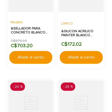
Modelo
LANCO
&SELLADOR PARA
&SILICON ACRILICO
CONCRETO BLANCO
PAINTER BLANCO
MODELO
LANCO 10.1O ONZA
C$
879
.
00
C$
172
.
02
C$
703
.
20
Añadir al carrito
Añadir al carrito
-
20 %
-
25 %