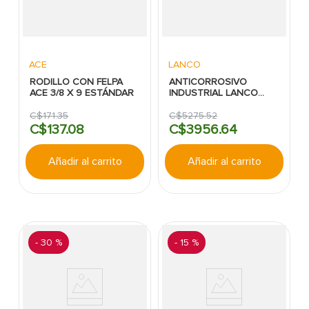
ACE
LANCO
RODILLO CON FELPA
ANTICORROSIVO
ACE 3/8 X 9 ESTÁNDAR
INDUSTRIAL LANCO
CUBETA ROJO
BRILLANTE INTERMEDIA
C$
171
.
35
C$
5275
.
52
C$
137
.
08
C$
3956
.
64
Añadir al carrito
Añadir al carrito
-
30 %
-
15 %