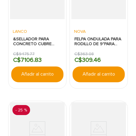
LANCO
NOVA
&SELLADOR PARA
FELPA ONDULADA PARA
CONCRETO CUBRE
RODILLO DE 9"PARA
MANCHA STAIN KILLER
TECHOS FOAM PRO
BLANCO MATE LANCO
C$
9475
.
77
C$
363
.
08
CUBETA
C$
7106
.
83
C$
309
.
46
Añadir al carrito
Añadir al carrito
-
25 %