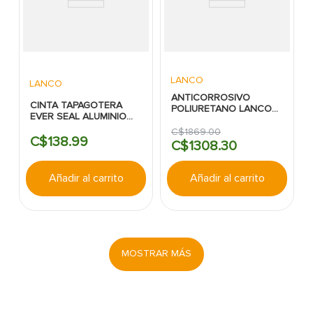
LANCO
LANCO
ANTICORROSIVO
CINTA TAPAGOTERA
POLIURETANO LANCO
EVER SEAL ALUMINIO
BLANCO MATE
10CM X 1MT LANCO
SUPERIOR
C$
1869
.
00
C$
138
.
99
C$
1308
.
30
Añadir al carrito
Añadir al carrito
MOSTRAR MÁS