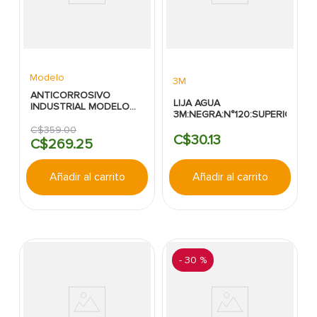
Modelo
3M
ANTICORROSIVO
LIJA AGUA
INDUSTRIAL MODELO
3M:NEGRA:N°120:SUPERIOR
ROJO OXIDO
BRILLANTE INTERMEDIA
C$
359
.
00
C$
30
.
13
C$
269
.
25
Añadir al carrito
Añadir al carrito
-
30 %