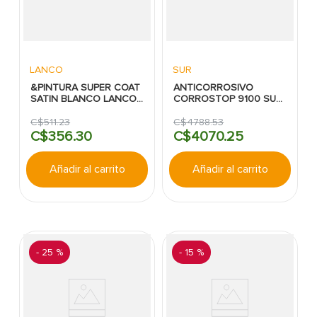
LANCO
SUR
&PINTURA SUPER COAT
ANTICORROSIVO
SATIN BLANCO LANCO
CORROSTOP 9100 SUR
CUARTO
CUBETA VERDE SEMI
BRILLANTE INTERMEDIA
C$
511
.
23
C$
4788
.
53
C$
356
.
30
C$
4070
.
25
Añadir al carrito
Añadir al carrito
-
25 %
-
15 %