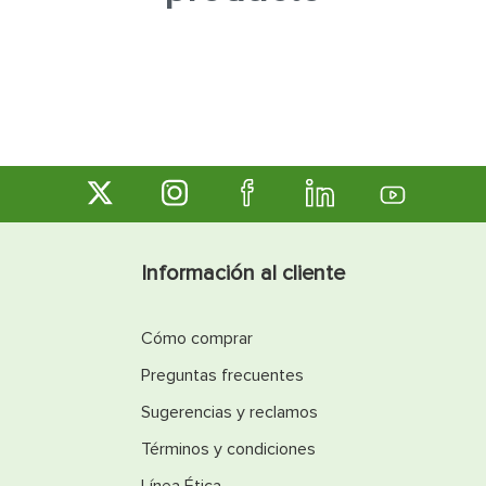
7
.
inodoro
8
.
azulejo
9
.
puerta
10
.
pantry
Información al cliente
Cómo comprar
Preguntas frecuentes
Sugerencias y reclamos
Términos y condiciones