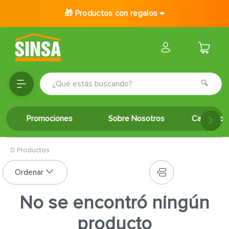
🎁 Productos con regalos →
¿Qué estás buscando?
TÉRMINOS MÁS BUSCADOS
Promociones
Sobre Nosotros
Catálogo 
1
.
porcelanato
2
.
ceramica
0
Productos
3
.
puertas
4
.
baldosa
5
.
cerradura
No se encontró ningún
6
.
fachaleta
producto