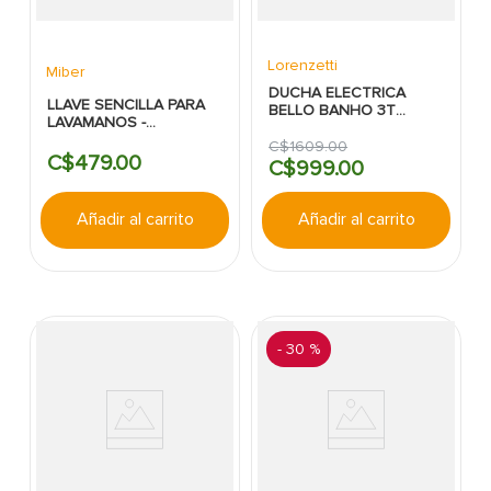
Lorenzetti
Miber
DUCHA ELECTRICA
LLAVE SENCILLA PARA
BELLO BANHO 3T
LAVAMANOS -
LORENZETTI BLANCA
BERMETAL
ULTRA 127V/5500W
C$
1609
.
00
C$
479
.
00
C$
999
.
00
Añadir al carrito
Añadir al carrito
-
30 %