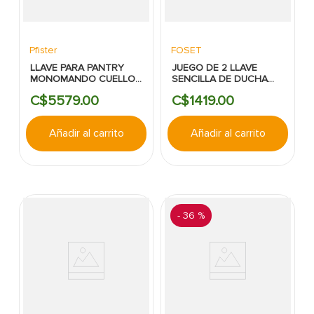
Pfister
FOSET
LLAVE PARA PANTRY
JUEGO DE 2 LLAVE
MONOMANDO CUELLO
SENCILLA DE DUCHA
BAJO MANGO
ROSCAS BASIC -FOSET
C$
5579
.
00
C$
1419
.
00
EXTRAIBLE SATIN-
PFISTER
Añadir al carrito
Añadir al carrito
-
36 %