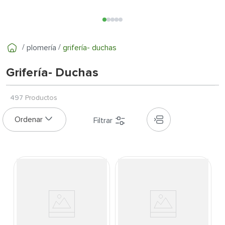
7
.
fachaleta
8
.
inodoro
9
.
puerta
plomería
grifería- duchas
10
.
pantry
Grifería- Duchas
497
Productos