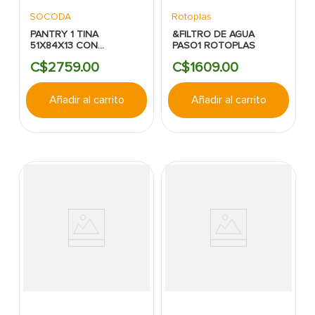
SOCODA
Rotoplas
PANTRY 1 TINA
&FILTRO DE AGUA
51X84X13 CON
PASO1 ROTOPLAS
ESCURRIDOR DER.
C$
2759
.
00
C$
1609
.
00
EMPOTRAR SOCODA
Añadir al carrito
Añadir al carrito