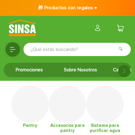
🎁 Productos con regalos →
¿Qué estás buscando?
TÉRMINOS MÁS BUSCADOS
Promociones
Sobre Nosotros
Catálogo 
1
.
porcelanato
2
.
ceramica
3
.
baldosa
4
.
puertas
5
.
inodoro
6
.
azulejo
Pantry
Accesorios para
Sistema para
pantry
purificar agua