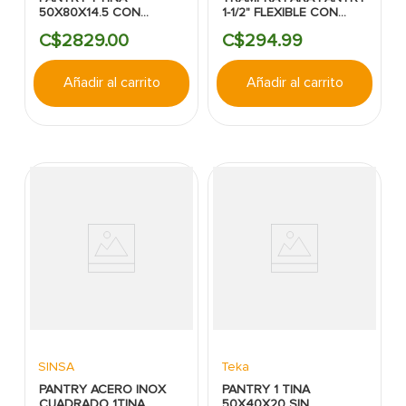
50X80X14.5 CON
1-1/2" FLEXIBLE CON
ESCURRIDOR DER.
CONTRA COFLEX
C$
2829
.
00
C$
294
.
99
SOBREPONER TEKA
Añadir al carrito
Añadir al carrito
SINSA
Teka
PANTRY ACERO INOX
PANTRY 1 TINA
CUADRADO 1TINA
50X40X20 SIN