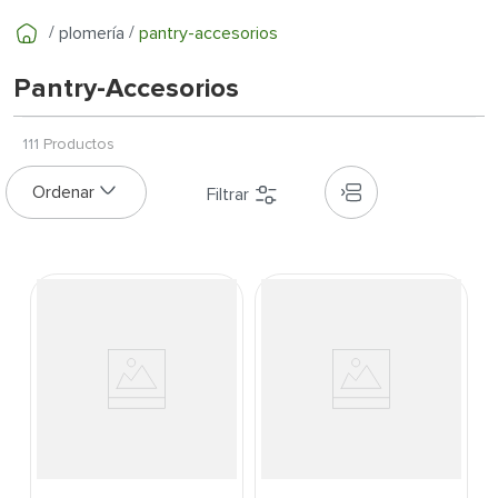
7
.
cerradura
plomería
pantry-accesorios
8
.
fachaleta
9
.
abanico
Pantry-Accesorios
10
.
puerta
111
Productos