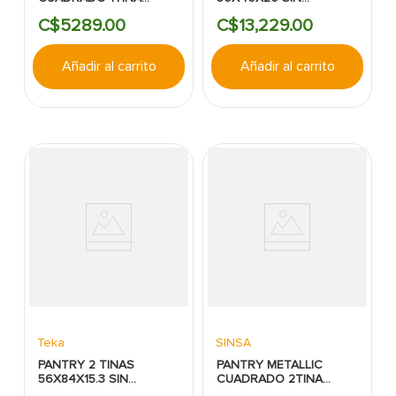
45X53X22CM SINGLE
ESCURRIDOR
C$
5289
.
00
C$
13
,
229
.
00
BOWL
SUBMONTAR FLEXLINEA
SOBREPONER/SUBMONTAR
TEKA
Añadir al carrito
Añadir al carrito
Teka
SINSA
PANTRY 2 TINAS
PANTRY METALLIC
56X84X15.3 SIN
CUADRADO 2TINA
ESCURRIDOR
50X86X20CM 202