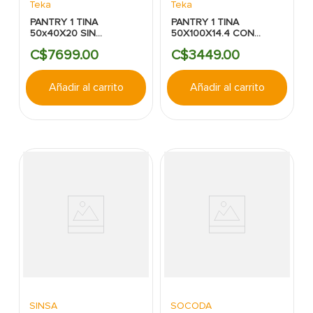
Teka
Teka
PANTRY 1 TINA
PANTRY 1 TINA
50x40X20 SIN
50X100X14.4 CON
ESCURRIDOR
ESCURRIDOR IZQ.
C$
7699
.
00
C$
3449
.
00
SUBMONTAR TEKA
SOBREPONER TEKA
Añadir al carrito
Añadir al carrito
SINSA
SOCODA