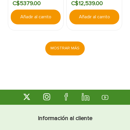
C$
5379
.
00
C$
12
,
539
.
00
EMPOTRAR TEKA
CRYSTAL
SOBREPONER/SUBMONTAR
NEGRO
Añadir al carrito
Añadir al carrito
MOSTRAR MÁS
Información al cliente