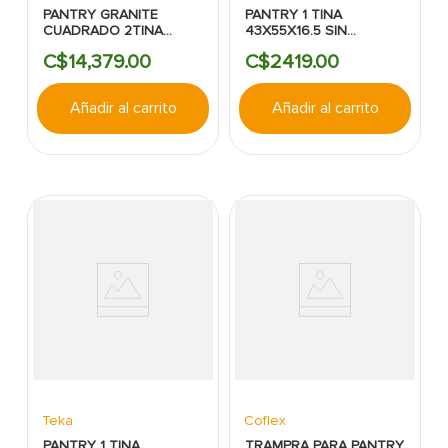
PANTRY GRANITE
PANTRY 1 TINA
CUADRADO 2TINA
43X55X16.5 SIN
50X86X20CM
ESCURRIDOR
C$
14
,
379
.
00
C$
2419
.
00
SOBREPONER/SUBMONTAR
SUBMONTAR SOCODA
STONE GREY
Añadir al carrito
Añadir al carrito
Teka
Coflex
PANTRY 1 TINA
TRAMPRA PARA PANTRY