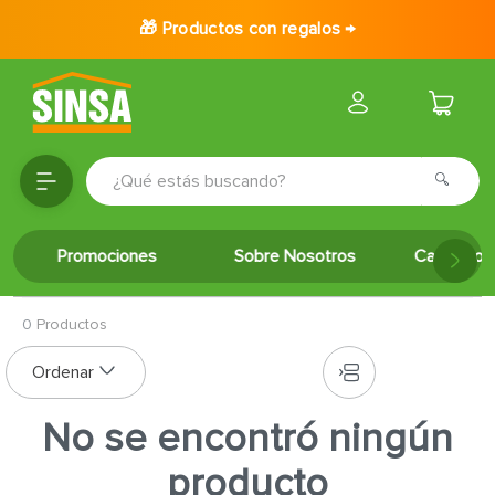
🎁 Productos con regalos →
¿Qué estás buscando?
TÉRMINOS MÁS BUSCADOS
Promociones
Sobre Nosotros
Catálogo 
1
.
porcelanato
2
.
ceramica
0
Productos
3
.
puertas
4
.
baldosa
5
.
cerradura
No se encontró ningún
6
.
fachaleta
producto