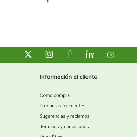
7
.
inodoro
8
.
azulejo
9
.
puerta
10
.
pantry
Información al cliente
Cómo comprar
Preguntas frecuentes
Sugerencias y reclamos
Términos y condiciones