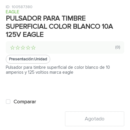
7
.
cerradura
:
100587380
8
.
azulejo
EAGLE
PULSADOR PARA TIMBRE
9
.
pantry
SUPERFICIAL COLOR BLANCO 10A
10
.
puerta
125V EAGLE
☆
☆
☆
☆
☆
(
0
)
Presentación:
Unidad
Pulsador para timbre superficial de color blanco de 10
amperios y 125 voltios marca eagle
Comparar
Agotado