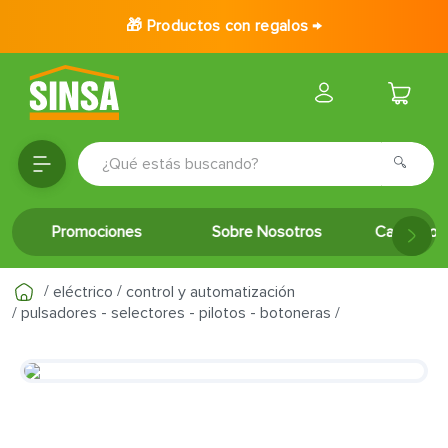
🎁 Productos con regalos →
¿Qué estás buscando?
TÉRMINOS MÁS BUSCADOS
Promociones
Sobre Nosotros
Catálogo 
1
.
porcelanato
2
.
ceramica
eléctrico
control y automatización
3
.
baldosa
pulsadores - selectores - pilotos - botoneras
4
.
puertas
5
.
fachaleta
6
.
inodoro