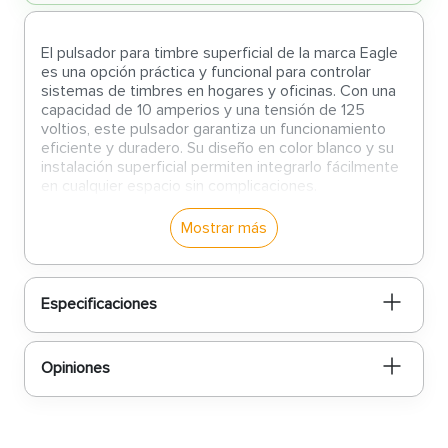
El pulsador para timbre superficial de la marca Eagle
es una opción práctica y funcional para controlar
sistemas de timbres en hogares y oficinas. Con una
capacidad de 10 amperios y una tensión de 125
voltios, este pulsador garantiza un funcionamiento
eficiente y duradero. Su diseño en color blanco y su
instalación superficial permiten integrarlo fácilmente
en cualquier espacio sin complicaciones.
Características:
Mostrar más
Capacidad de 10A y 125V:
Perfecto para
aplicaciones de timbre en circuitos eléctricos
de bajo voltaje, ofreciendo seguridad y
Especificaciones
fiabilidad.
Diseño superficial fácil de instalar:
Ideal para
una colocación sencilla en paredes o
Opiniones
superficies planas sin requerir modificaciones
complejas.
Acabado en color blanco:
Su tono neutro lo
hace compatible con cualquier decoración o
sistema eléctrico existente.