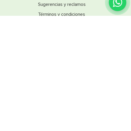
buscabas?
Sugerencias y reclamos
Términos y condiciones
Línea Ética
Promociones
Catálogos
Reglamentos
SINSA
Nuestra empresa
Trabaja con nosotros
SINSA Design