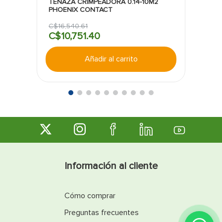
TENAZA CRIMPEADORA 0.14-10M2
PHOENIX CONTACT
C$
16
,
540
.
61
C$
10
,
751
.
40
Añadir al carrito
Información al cliente
Cómo comprar
Preguntas frecuentes
¿Encontraste lo que