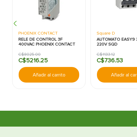
PHOENIX CONTACT
Square D
RELE DE CONTROL 3F
AUTOMATO EASY9 
400VAC PHOENIX CONTACT
220V SQD
C$
8025
.
00
C$
1133
.
12
C$
5216
.
25
C$
736
.
53
Añadir al carrito
Añadir al car