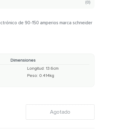
(
0
)
ectrónico de 90-150 amperios marca schneider
Dimensiones
Longitud
:
13.6
cm
Peso
:
0.414
kg
Agotado