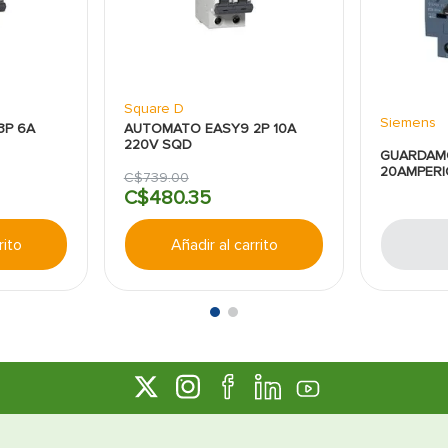
Square D
Siemens
3P 6A
AUTOMATO EASY9 2P 10A
220V SQD
GUARDAMO
20AMPERI
C$
739
.
00
C$
480
.
35
rito
Añadir al carrito