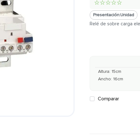
☆
☆
☆
☆
☆
Presentación:
Unidad
Relé de sobre carga el
Altura
:
15
cm
Ancho
:
16
cm
Comparar