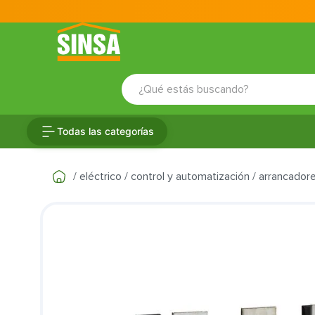
¿Qué estás buscando?
TÉRMINOS MÁS BUSCADOS
Todas las categorías
1
.
porcelanato
2
.
ceramica
eléctrico
control y automatización
arrancador
3
.
puertas
4
.
baldosa
5
.
cerradura
6
.
fachaleta
7
.
inodoro
8
.
azulejo