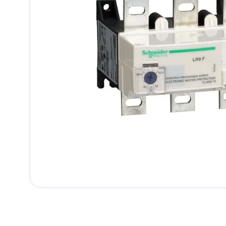
9
.
puerta
10
.
pantry