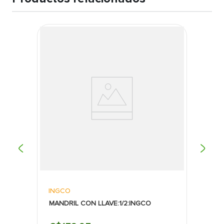
que garantiza que la sierra soporte los
impactos y tensiones durante el corte,
manteniendo su filo por más tiempo.
Por qué comprar:
Mayor durabilidad:
Gracias a la tecnología Ice
Hardened, esta sierra ofrece una resistencia
superior al desgaste y una vida útil
significativamente más larga en comparación
con las sierras tradicionales.
Versatilidad:
Es adecuada para cortar una
amplia gama de materiales, lo que la convierte
en una herramienta versátil y necesaria en
cualquier kit de herramientas profesionales o
de bricolaje.
Cortes precisos y rápidos:
El diseño de los
dientes permite realizar cortes limpios y
eficientes, mejorando la calidad del trabajo y
reduciendo la fatiga del usuario.
INGCO
MANDRIL CON LLAVE:1/2:INGCO