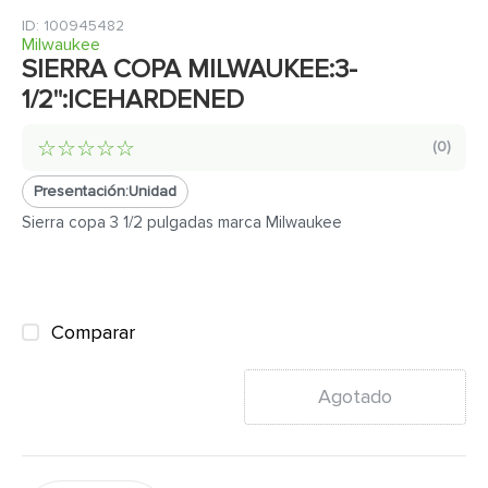
7
.
cerradura
:
100945482
8
.
azulejo
Milwaukee
SIERRA COPA MILWAUKEE:3-
9
.
pantry
1/2":ICEHARDENED
10
.
puerta
☆
☆
☆
☆
☆
(
0
)
Presentación:
Unidad
Sierra copa 3 1/2 pulgadas marca Milwaukee
Comparar
Agotado