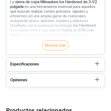
La
sierra de copa Milwaukee Ice Hardened de 3-1/2
pulgada
es una herramienta esencial para aquellos
que buscan realizar cortes precisos, rápidos y
eficientes en una amplia gama de materiales,
incluyendo acero, aluminio, madera y plásticos.
Diseñada con la exclusiva tecnología
Ice Hardened
,
esta sierra ofrece una vida útil
hasta un 50% más
larga
que las sierras convencionales, lo que la
convierte en una opción ideal para profesionales que
buscan durabilidad y rendimiento superior.
Mostrar más
Características:
Medidas de 3-1/2 pulgada:
Ideal para perforar
Especificaciones
orificios pequeños y precisos en diversos
materiales, proporcionando un corte limpio y
sin rebabas.
Opiniones
Tecnología Ice Hardened:
Esta tecnología
patentada endurece el acero mediante un
proceso de congelación criogénica, lo que
aumenta la durabilidad y resistencia de la sierra
frente al desgaste.
Fabricación en acero bimetálico:
El acero
bimetálico combina flexibilidad y resistencia, lo
Productos relacionados